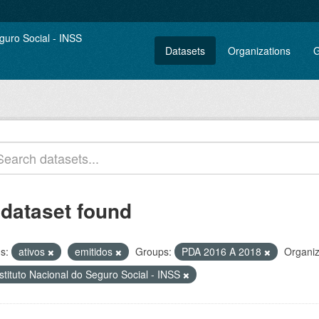
Datasets
Organizations
G
 dataset found
s:
ativos
emitidos
Groups:
PDA 2016 A 2018
Organiz
stituto Nacional do Seguro Social - INSS