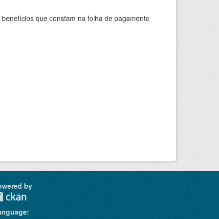
s benefícios que constam na folha de pagamento
owered by
anguage