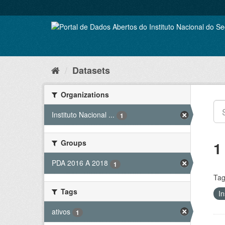
Skip
to
content
Datasets
Organizations
Instituto Nacional ...
1
Groups
1
PDA 2016 A 2018
1
Tag
Tags
In
ativos
1