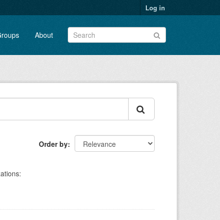
Log in
roups
About
Order by
ations: