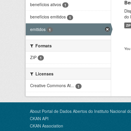
Be
benefícios ativos
1
Dis
do 
benefícios emitidos
1
ZIP
emitidos
1
Formats
You 
ZIP
1
Licenses
Creative Commons At...
1
About Portal de Dados Abertos do Instituto Nacional d
CKAN API
CKAN Association