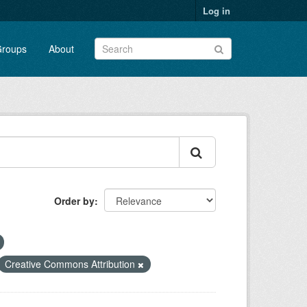
Log in
roups
About
Order by
Creative Commons Attribution