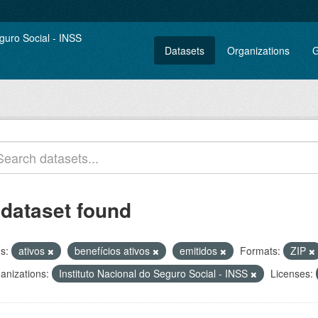
Datasets
Organizations
G
 dataset found
s:
ativos
benefícios ativos
emitidos
Formats:
ZIP
anizations:
Instituto Nacional do Seguro Social - INSS
Licenses: