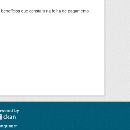
s benefícios que constam na folha de pagamento
owered by
anguage