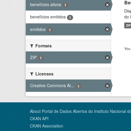
Be
benefícios ativos
1
Dis
do 
benefícios emitidos
1
ZIP
emitidos
1
Formats
You 
ZIP
1
Licenses
Creative Commons At...
1
About Portal de Dados Abertos do Instituto Nacional d
CKAN API
CKAN Association