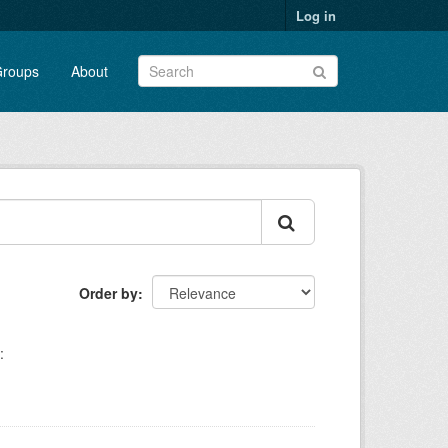
Log in
roups
About
Order by
: