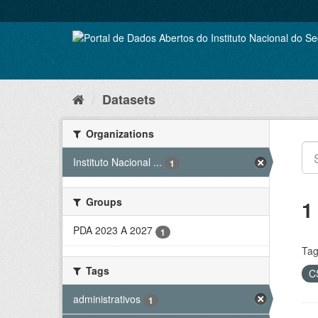
Skip
to
content
Datasets
Organizations
Instituto Nacional ...
1
Groups
1
PDA 2023 A 2027
1
Tag
Tags
C
administrativos
1