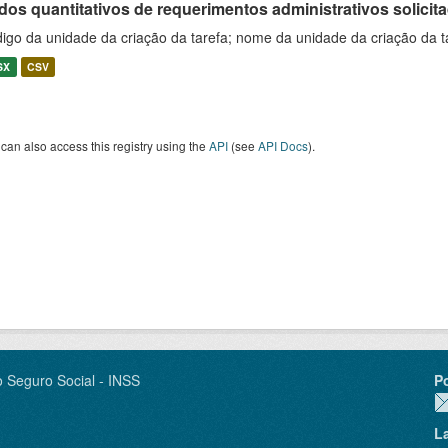
os quantitativos de requerimentos administrativos solicitad
igo da unidade da criação da tarefa; nome da unidade da criação da t
SX
CSV
can also access this registry using the
API
(see
API Docs
).
o Seguro Social - INSS
P
L