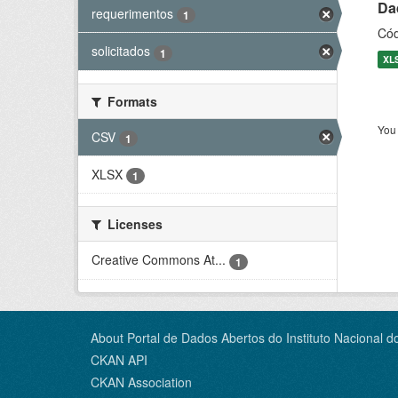
Dad
requerimentos
1
Cód
solicitados
1
XL
Formats
You 
CSV
1
XLSX
1
Licenses
Creative Commons At...
1
About Portal de Dados Abertos do Instituto Nacional d
CKAN API
CKAN Association