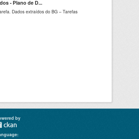
os - Plano de D...
arefa. Dados extraídos do BG – Tarefas
owered by
anguage