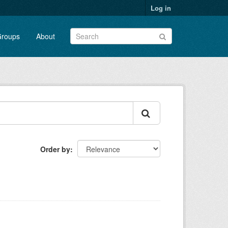
Log in
roups
About
Order by