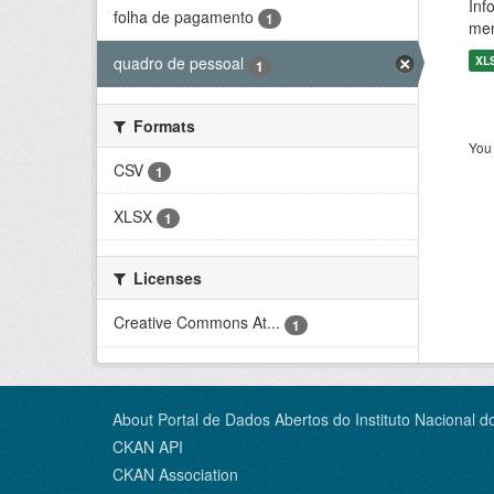
Inf
folha de pagamento
1
men
XL
quadro de pessoal
1
Formats
You 
CSV
1
XLSX
1
Licenses
Creative Commons At...
1
About Portal de Dados Abertos do Instituto Nacional d
CKAN API
CKAN Association