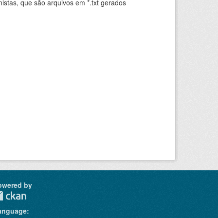
istas, que são arquivos em *.txt gerados
.
owered by
anguage