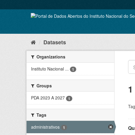
Skip
to
content
Datasets
Organizations
Instituto Nacional ...
1
Groups
1
PDA 2023 A 2027
1
Tag
Tags
administrativos
Qu
1