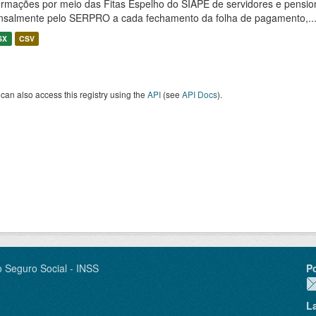
ormações por meio das Fitas Espelho do SIAPE de servidores e pension
salmente pelo SERPRO a cada fechamento da folha de pagamento,..
SX
CSV
can also access this registry using the
API
(see
API Docs
).
o Seguro Social - INSS
P
L