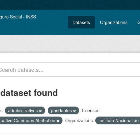
Datasets
Organizations
G
 dataset found
s:
administrativos
pendentes
Licenses:
reative Commons Attribution
Organizations:
Instituto Nacional d