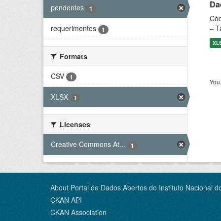
Dad
pendentes
1
Cód
– T
requerimentos
1
XL
Formats
CSV
1
You 
XLSX
1
Licenses
Creative Commons At...
1
About Portal de Dados Abertos do Instituto Nacional d
CKAN API
CKAN Association