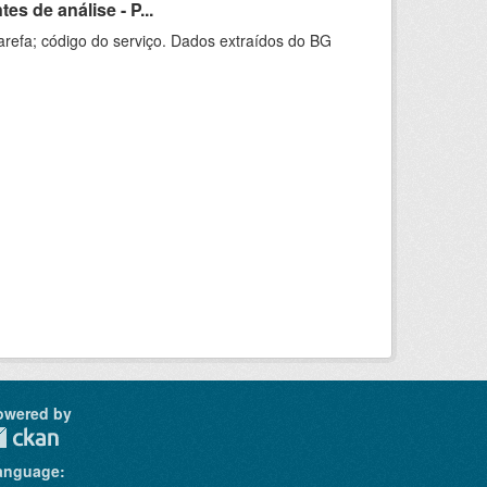
s de análise - P...
arefa; código do serviço. Dados extraídos do BG
owered by
anguage