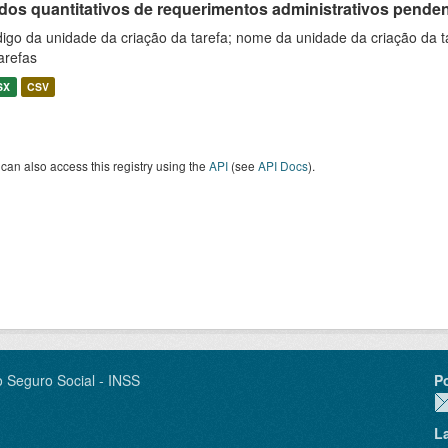
os quantitativos de requerimentos administrativos pendente
igo da unidade da criação da tarefa; nome da unidade da criação da t
arefas
SX
CSV
can also access this registry using the
API
(see
API Docs
).
o Seguro Social - INSS
P
L