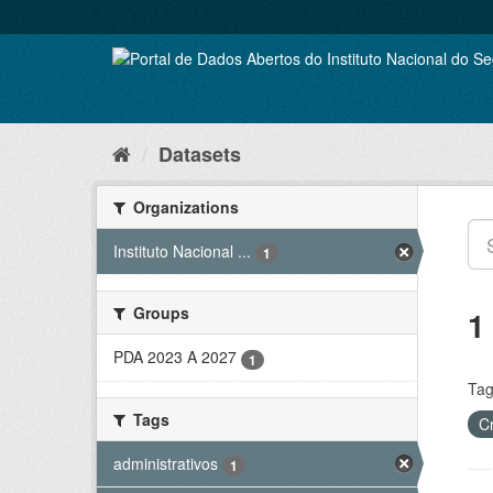
Skip
to
content
Datasets
Organizations
Instituto Nacional ...
1
Groups
1
PDA 2023 A 2027
1
Tag
Tags
C
administrativos
1