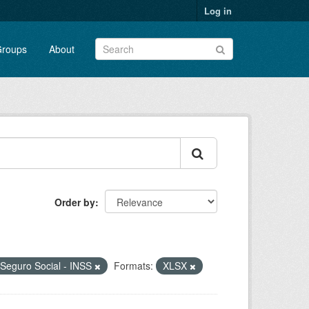
Log in
roups
About
Order by
o Seguro Social - INSS
Formats:
XLSX