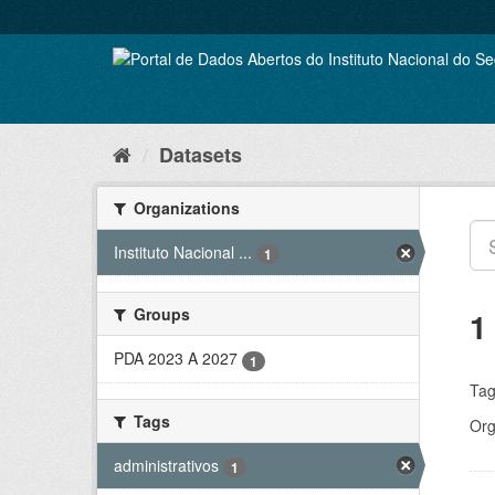
Skip
to
content
Datasets
Organizations
Instituto Nacional ...
1
Groups
1
PDA 2023 A 2027
1
Tag
Tags
Org
administrativos
1