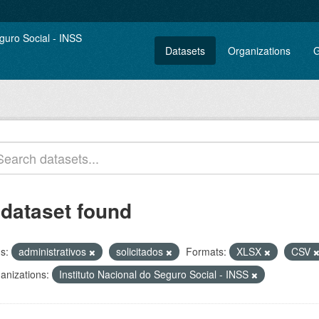
Datasets
Organizations
G
 dataset found
s:
administrativos
solicitados
Formats:
XLSX
CSV
anizations:
Instituto Nacional do Seguro Social - INSS