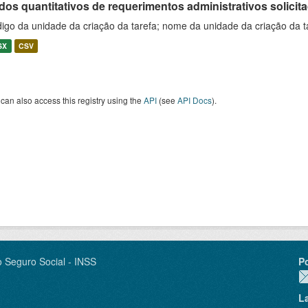
os quantitativos de requerimentos administrativos solicitad
igo da unidade da criação da tarefa; nome da unidade da criação da t
SX
CSV
can also access this registry using the
API
(see
API Docs
).
o Seguro Social - INSS
P
L