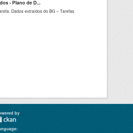
os - Plano de D...
arefa. Dados extraídos do BG – Tarefas
owered by
anguage