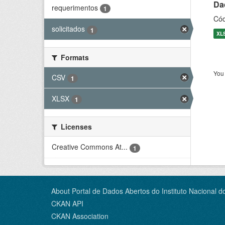
Dad
requerimentos
1
Cód
solicitados
1
XL
Formats
You 
CSV
1
XLSX
1
Licenses
Creative Commons At...
1
About Portal de Dados Abertos do Instituto Nacional d
CKAN API
CKAN Association