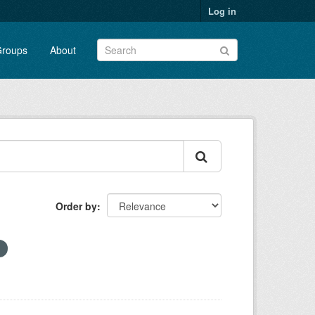
Log in
roups
About
Order by