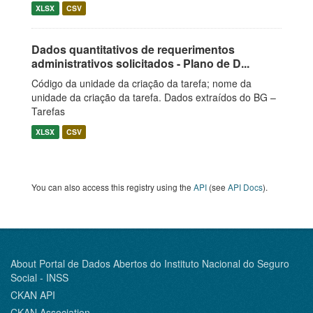
XLSX
CSV
Dados quantitativos de requerimentos
administrativos solicitados - Plano de D...
Código da unidade da criação da tarefa; nome da
unidade da criação da tarefa. Dados extraídos do BG –
Tarefas
XLSX
CSV
You can also access this registry using the
API
(see
API Docs
).
About Portal de Dados Abertos do Instituto Nacional do Seguro
Social - INSS
CKAN API
CKAN Association