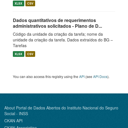
XLSX
CSV
Dados quantitativos de requerimentos
administrativos solicitados - Plano de D...
Código da unidade da criação da tarefa; nome da
unidade da criação da tarefa. Dados extraídos do BG –
Tarefas
XLSX
CSV
You can also access this registry using the
API
(see
API Docs
).
About Portal de Dados Abertos do Instituto Nacional do Seguro
Social - INSS
CKAN API
CKAN Association