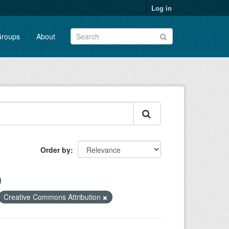
Log in
roups
About
Order by
Creative Commons Attribution