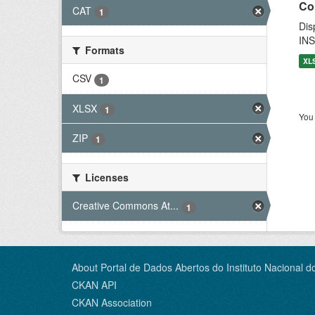
Co
CAT
1
Dis
INS
Formats
XL
CSV
1
XLSX
1
You 
ZIP
1
Licenses
Creative Commons At...
1
About Portal de Dados Abertos do Instituto Nacional d
CKAN API
CKAN Association