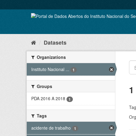
Skip
to
content
Datasets
Organizations
Instituto Nacional ...
1
Groups
1
PDA 2016 A 2018
1
Tag
Tags
Org
acidente de trabalho
1