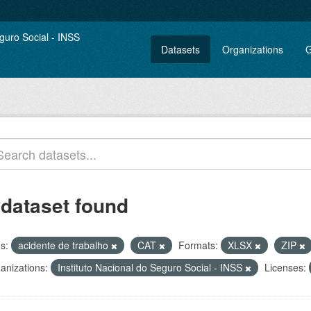
Datasets
Organizations
G
 dataset found
s:
acidente de trabalho
CAT
Formats:
XLSX
ZIP
anizations:
Instituto Nacional do Seguro Social - INSS
Licenses: