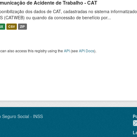
municação de Acidente de Trabalho - CAT
ponibilização dos dados de CAT, cadastradas no sistema informatiza
S (CATWEB) ou quando da concessão de benefício por...
SX
CSV
ZIP
can also access this registry using the
API
(see
API Docs
).
o Seguro Social - INSS
P
L