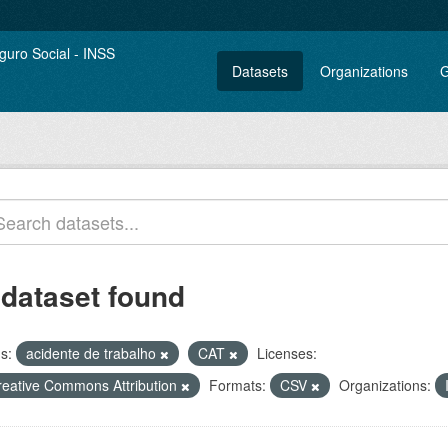
Datasets
Organizations
G
 dataset found
s:
acidente de trabalho
CAT
Licenses:
reative Commons Attribution
Formats:
CSV
Organizations: