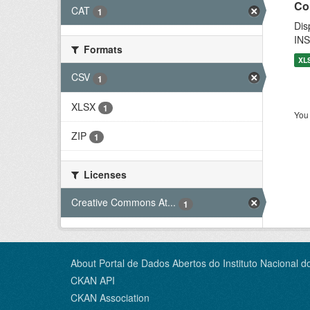
Co
CAT
1
Dis
INS
Formats
XL
CSV
1
XLSX
1
You 
ZIP
1
Licenses
Creative Commons At...
1
About Portal de Dados Abertos do Instituto Nacional d
CKAN API
CKAN Association