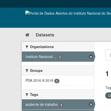
Skip
to
content
Datasets
Organizations
Instituto Nacional ...
1
Groups
1
PDA 2016 A 2018
1
Tag
Tags
C
acidente de trabalho
1