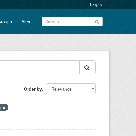
Log in
roups
About
Order by
on