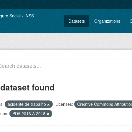
Datasets
Organizations
G
 dataset found
s:
acidente de trabalho
Licenses:
Creative Commons Attributi
ups:
PDA 2016 A 2018