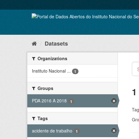
Skip
to
content
Datasets
Organizations
Instituto Nacional ...
1
Groups
1
PDA 2016 A 2018
1
Tag
Tags
Gro
acidente de trabalho
1