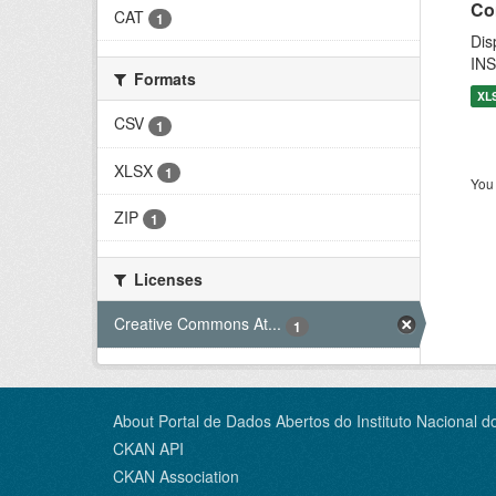
Co
CAT
1
Dis
INS
Formats
XL
CSV
1
XLSX
1
You 
ZIP
1
Licenses
Creative Commons At...
1
About Portal de Dados Abertos do Instituto Nacional d
CKAN API
CKAN Association