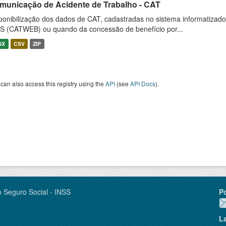
municação de Acidente de Trabalho - CAT
ponibilização dos dados de CAT, cadastradas no sistema informatiza
S (CATWEB) ou quando da concessão de benefício por...
SX
CSV
ZIP
can also access this registry using the
API
(see
API Docs
).
o Seguro Social - INSS
P
L