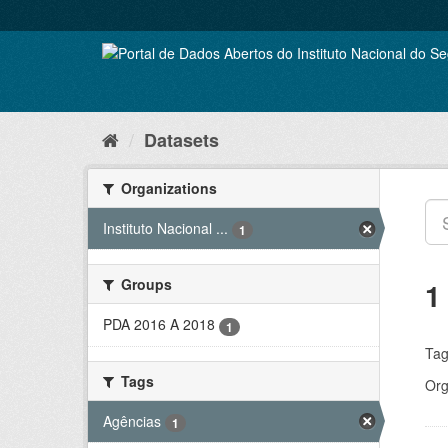
Skip
to
content
Datasets
Organizations
Instituto Nacional ...
1
Groups
1
PDA 2016 A 2018
1
Tag
Tags
Org
Agências
1