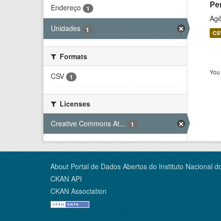
Pe
Endereço
1
Agê
Unidades
1
CS
Formats
You 
CSV
1
Licenses
Creative Commons At...
1
About Portal de Dados Abertos do Instituto Nacional d
CKAN API
CKAN Association