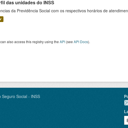
rfil das unidades do INSS
ncias da Previdência Social com os respectivos horários de atendime
V
can also access this registry using the
API
(see
API Docs
).
o Seguro Social - INSS
P
L