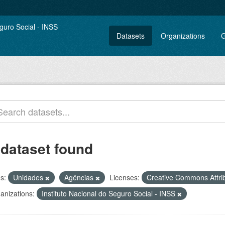
Datasets
Organizations
G
 dataset found
s:
Unidades
Agências
Licenses:
Creative Commons Attri
anizations:
Instituto Nacional do Seguro Social - INSS