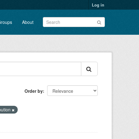
Log in
roups
About
Order by
bution