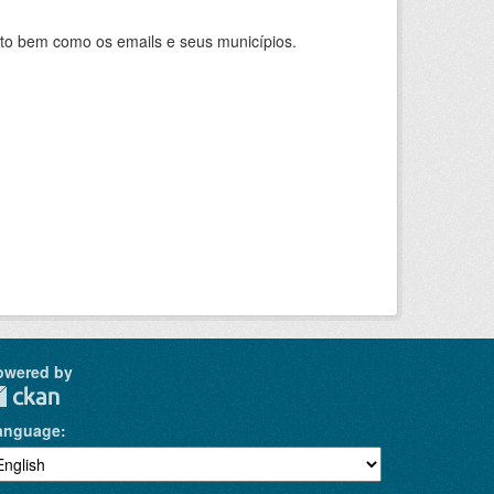
nto bem como os emails e seus municípios.
owered by
anguage