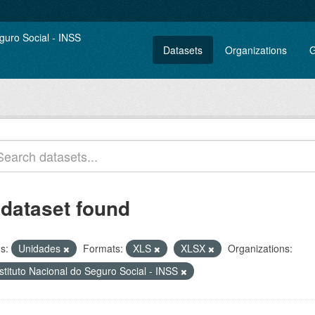
Datasets
Organizations
G
 dataset found
s:
Unidades
Formats:
XLS
XLSX
Organizations:
stituto Nacional do Seguro Social - INSS