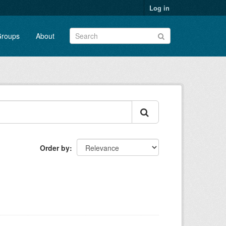
Log in
roups
About
Order by