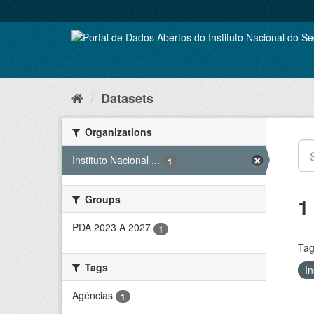
Skip
to
content
Datasets
Organizations
Instituto Nacional ...
1
Groups
1
PDA 2023 A 2027
1
Tag
Tags
In
Agências
1