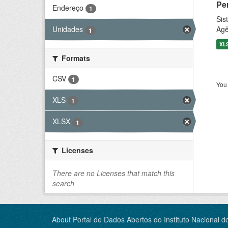
Pe
Endereço
1
Sis
Agê
Unidades
1
XL
Formats
CSV
1
You 
XLS
1
XLSX
1
Licenses
There are no Licenses that match this
search
About Portal de Dados Abertos do Instituto Nacional d