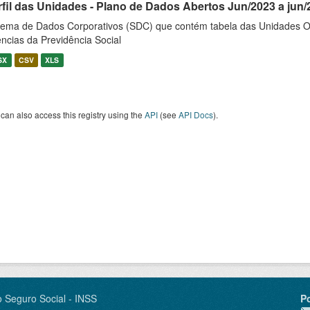
rfil das Unidades - Plano de Dados Abertos Jun/2023 a jun/
tema de Dados Corporativos (SDC) que contém tabela das Unidades O
ncias da Previdência Social
SX
CSV
XLS
can also access this registry using the
API
(see
API Docs
).
o Seguro Social - INSS
P