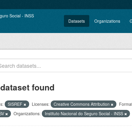
Datasets
Organizations
G
 dataset found
s:
SISREF
Licenses:
Creative Commons Attribution
Format
SV
Organizations:
Instituto Nacional do Seguro Social - INSS