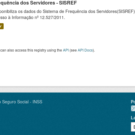
equência dos Servidores - SISREF
ponibiliza os dados do Sistema de Frequência dos Servidores(SISREF)
sso à Informação nº 12.527/2011.
V
can also access this registry using the
API
(see
API Docs
).
o Seguro Social - INSS
P
L