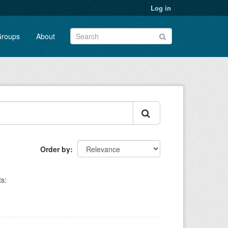
Log in
roups
About
Order by
s: