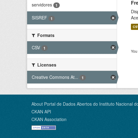
Fr
servidores
1
Dis
Ace
SISREF
1
CS
Formats
CSV
1
You 
Licenses
Creative Commons At...
1
About Portal de Dados Abertos do Instituto Nacional d
CKAN API
CKAN Association