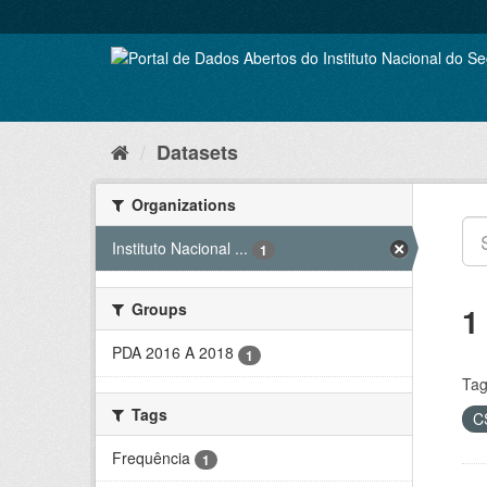
Skip
to
content
Datasets
Organizations
Instituto Nacional ...
1
Groups
1
PDA 2016 A 2018
1
Tag
Tags
C
Frequência
1