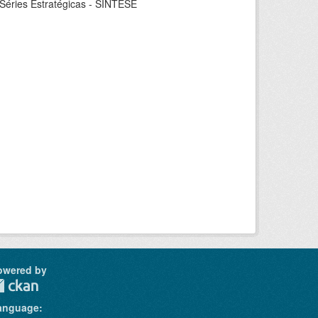
 Séries Estratégicas - SÍNTESE
owered by
anguage