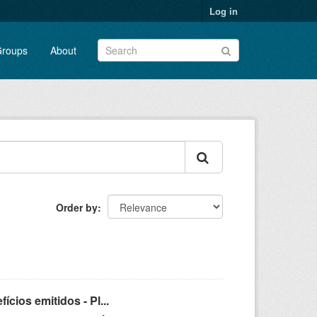
Log in
roups
About
Order by
ios emitidos - Pl...