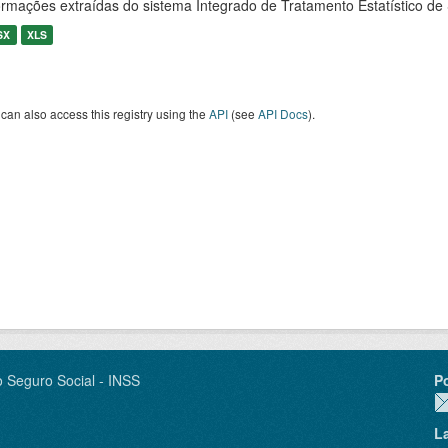
ormações extraídas do sistema Integrado de Tratamento Estatístico de
SX
XLS
can also access this registry using the
API
(see
API Docs
).
o Seguro Social - INSS
P
L