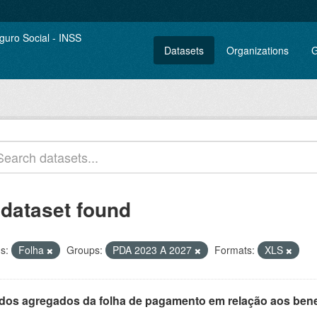
Datasets
Organizations
G
 dataset found
s:
Folha
Groups:
PDA 2023 A 2027
Formats:
XLS
dos agregados da folha de pagamento em relação aos benefíc