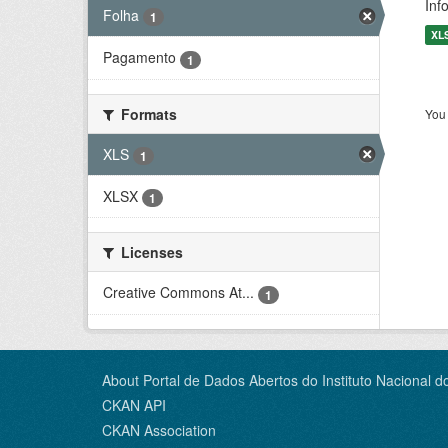
Inf
Folha
1
XL
Pagamento
1
Formats
You 
XLS
1
XLSX
1
Licenses
Creative Commons At...
1
About Portal de Dados Abertos do Instituto Nacional d
CKAN API
CKAN Association