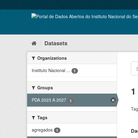
Skip
to
content
Datasets
Organizations
Instituto Nacional ...
1
Groups
1
PDA 2023 A 2027
1
Tag
Tags
agregados
Da
1