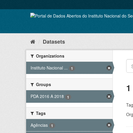
Skip
to
content
Datasets
Organizations
Instituto Nacional ...
1
Groups
1
PDA 2016 A 2018
1
Tag
Tags
Org
Agências
1