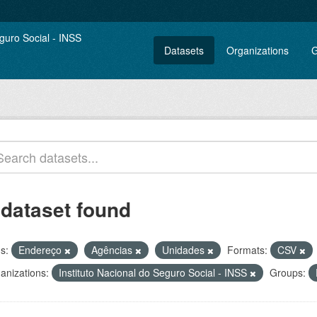
Datasets
Organizations
G
 dataset found
s:
Endereço
Agências
Unidades
Formats:
CSV
anizations:
Instituto Nacional do Seguro Social - INSS
Groups: