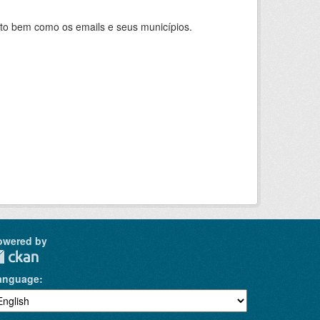
nto bem como os emails e seus municípios.
owered by
anguage