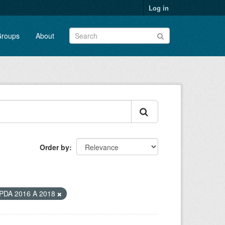
Log in
roups
About
Order by
PDA 2016 A 2018