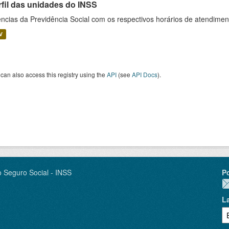
rfil das unidades do INSS
ncias da Previdência Social com os respectivos horários de atendime
V
can also access this registry using the
API
(see
API Docs
).
o Seguro Social - INSS
P
L