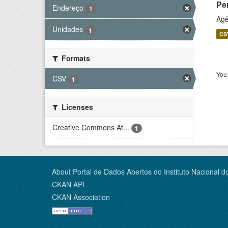
Pe
Endereço
1
Agê
Unidades
1
CS
Formats
You 
CSV
1
Licenses
Creative Commons At...
1
About Portal de Dados Abertos do Instituto Nacional d
CKAN API
CKAN Association