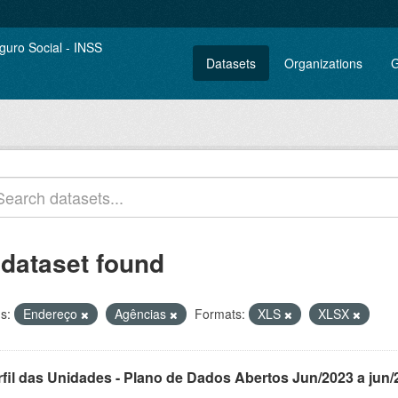
Datasets
Organizations
G
 dataset found
s:
Endereço
Agências
Formats:
XLS
XLSX
rfil das Unidades - Plano de Dados Abertos Jun/2023 a jun/