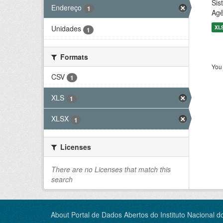
Sis
Endereço
1
Agê
XL
Unidades
1
Formats
You 
CSV
1
XLS
1
XLSX
1
Licenses
There are no Licenses that match this
search
About Portal de Dados Abertos do Instituto Nacional d