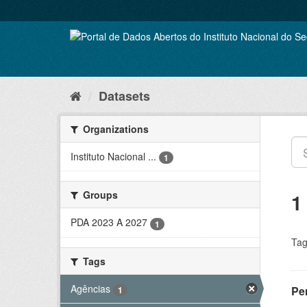
Skip
to
content
Datasets
Organizations
Instituto Nacional ...
1
Groups
1
PDA 2023 A 2027
1
Tag
Tags
Agências
Pe
1