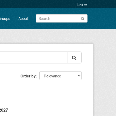
Log in
roups
About
Order by
2027