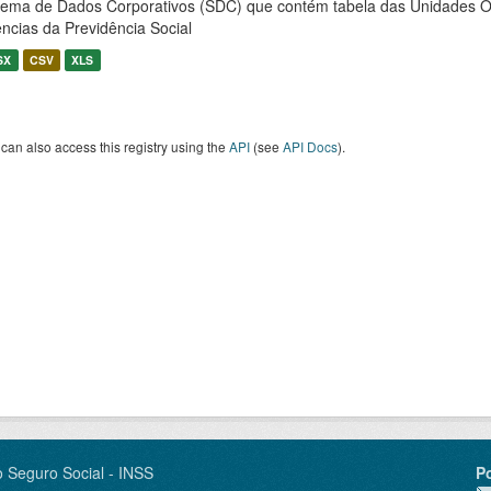
tema de Dados Corporativos (SDC) que contém tabela das Unidades O
ncias da Previdência Social
SX
CSV
XLS
can also access this registry using the
API
(see
API Docs
).
o Seguro Social - INSS
P