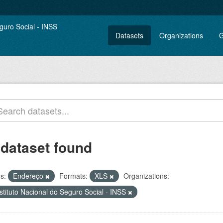
Datasets
Organizations
G
 dataset found
s:
Endereço
Formats:
XLS
Organizations:
stituto Nacional do Seguro Social - INSS