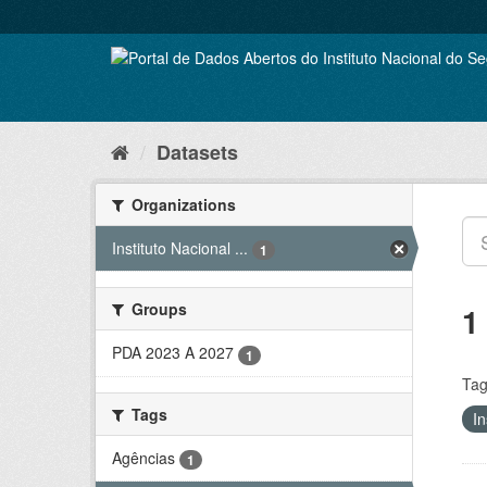
Skip
to
content
Datasets
Organizations
Instituto Nacional ...
1
Groups
1
PDA 2023 A 2027
1
Tag
Tags
In
Agências
1