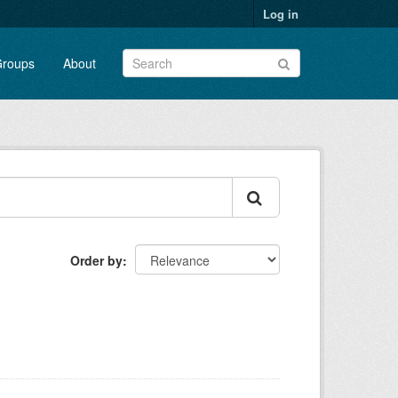
Log in
roups
About
Order by