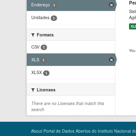
Pe
Endereço
1
Sis
Agê
Unidades
1
XL
Formats
CSV
1
You 
XLS
1
XLSX
1
Licenses
There are no Licenses that match this
search
About Portal de Dados Abertos do Instituto Nacional d