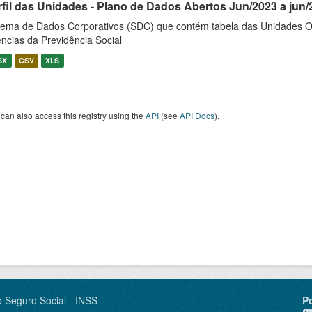
rfil das Unidades - Plano de Dados Abertos Jun/2023 a jun/
tema de Dados Corporativos (SDC) que contém tabela das Unidades O
ncias da Previdência Social
SX
CSV
XLS
can also access this registry using the
API
(see
API Docs
).
o Seguro Social - INSS
P