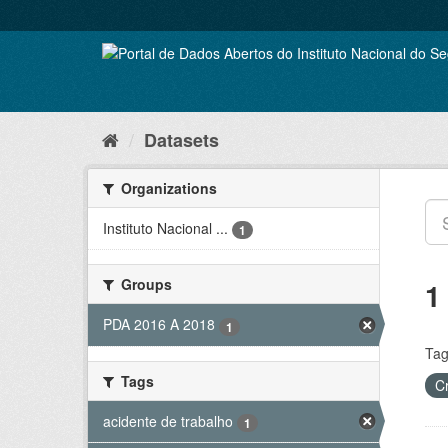
Skip
to
content
Datasets
Organizations
Instituto Nacional ...
1
Groups
1
PDA 2016 A 2018
1
Tag
Tags
C
acidente de trabalho
1