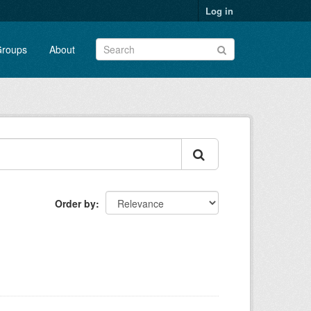
Log in
roups
About
Order by