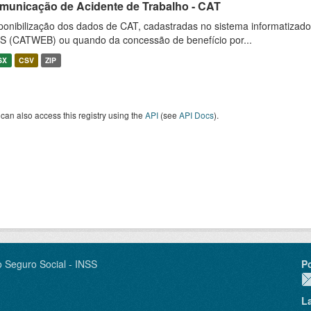
municação de Acidente de Trabalho - CAT
ponibilização dos dados de CAT, cadastradas no sistema informatiza
S (CATWEB) ou quando da concessão de benefício por...
SX
CSV
ZIP
can also access this registry using the
API
(see
API Docs
).
o Seguro Social - INSS
P
L