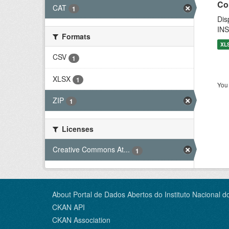
Co
CAT
1
Dis
INS
Formats
XL
CSV
1
XLSX
1
You 
ZIP
1
Licenses
Creative Commons At...
1
About Portal de Dados Abertos do Instituto Nacional d
CKAN API
CKAN Association