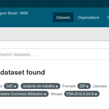
Datasets
Organizations
G
 dataset found
s:
CAT
acidente de trabalho
Formats:
ZIP
Licenses:
reative Commons Attribution
Groups:
PDA 2016 A 2018