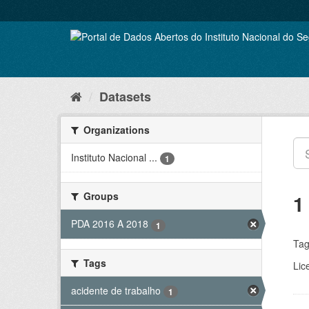
Skip
to
content
Datasets
Organizations
Instituto Nacional ...
1
Groups
1
PDA 2016 A 2018
1
Tag
Tags
Lic
acidente de trabalho
1