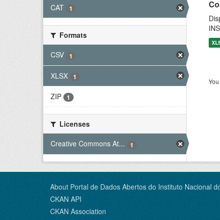
Co
CAT
1
Dis
INS
Formats
XL
CSV
1
XLSX
1
You 
ZIP
1
Licenses
Creative Commons At...
1
About Portal de Dados Abertos do Instituto Nacional d
CKAN API
CKAN Association