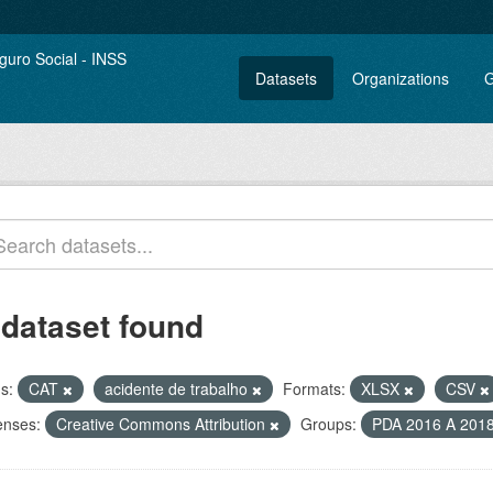
Datasets
Organizations
G
 dataset found
s:
CAT
acidente de trabalho
Formats:
XLSX
CSV
enses:
Creative Commons Attribution
Groups:
PDA 2016 A 201