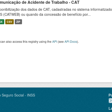
municação de Acidente de Trabalho - CAT
ponibilização dos dados de CAT, cadastradas no sistema informatiza
S (CATWEB) ou quando da concessão de benefício por...
SX
CSV
ZIP
can also access this registry using the
API
(see
API Docs
).
o Seguro Social - INSS
P
L