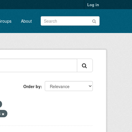
Log in
roups
About
Order by
8