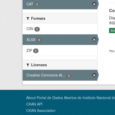
CAT
1
Co
Dis
Formats
INS
CSV
1
XL
XLSX
1
ZIP
You 
1
Licenses
Creative Commons At...
1
About Portal de Dados Abertos do Instituto Nacional d
CKAN API
CKAN Association