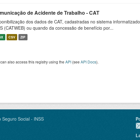
municação de Acidente de Trabalho - CAT
ponibilização dos dados de CAT, cadastradas no sistema informatiza
S (CATWEB) ou quando da concessão de benefício por...
SX
CSV
ZIP
can also access this registry using the
API
(see
API Docs
).
o Seguro Social - INSS
P
L