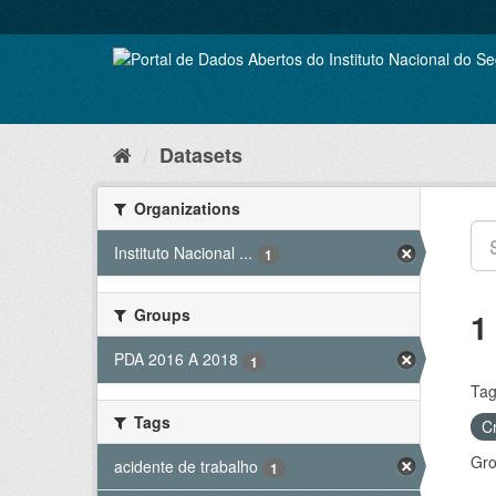
Skip
to
content
Datasets
Organizations
Instituto Nacional ...
1
Groups
1
PDA 2016 A 2018
1
Tag
Tags
C
Gro
acidente de trabalho
1