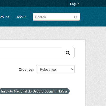
Log in
roups
About
Order by
Instituto Nacional do Seguro Social - INSS