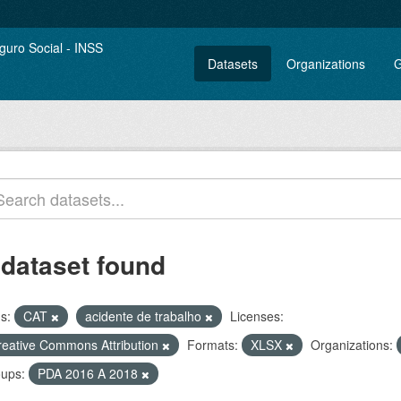
Datasets
Organizations
G
 dataset found
s:
CAT
acidente de trabalho
Licenses:
reative Commons Attribution
Formats:
XLSX
Organizations:
ups:
PDA 2016 A 2018