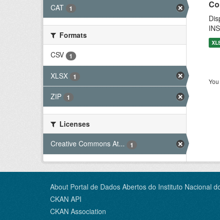
Co
CAT
1
Dis
INS
Formats
XL
CSV
1
XLSX
1
You 
ZIP
1
Licenses
Creative Commons At...
1
About Portal de Dados Abertos do Instituto Nacional d
CKAN API
CKAN Association