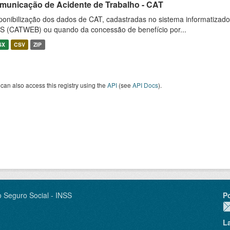
municação de Acidente de Trabalho - CAT
ponibilização dos dados de CAT, cadastradas no sistema informatiza
S (CATWEB) ou quando da concessão de benefício por...
SX
CSV
ZIP
can also access this registry using the
API
(see
API Docs
).
o Seguro Social - INSS
P
L