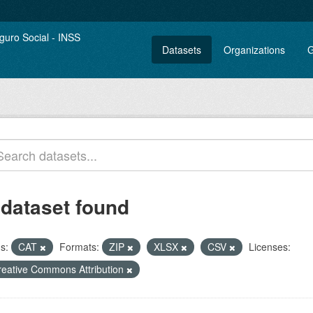
Datasets
Organizations
G
 dataset found
s:
CAT
Formats:
ZIP
XLSX
CSV
Licenses:
reative Commons Attribution