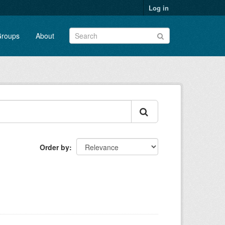
Log in
roups
About
Order by