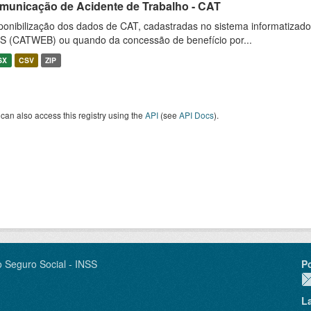
municação de Acidente de Trabalho - CAT
ponibilização dos dados de CAT, cadastradas no sistema informatiza
S (CATWEB) ou quando da concessão de benefício por...
SX
CSV
ZIP
can also access this registry using the
API
(see
API Docs
).
o Seguro Social - INSS
P
L