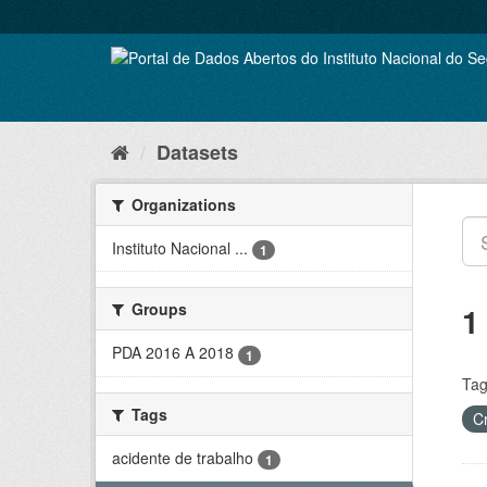
Skip
to
content
Datasets
Organizations
Instituto Nacional ...
1
Groups
1
PDA 2016 A 2018
1
Tag
Tags
C
acidente de trabalho
1