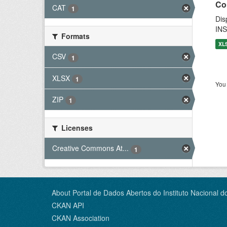
Co
CAT
1
Dis
INS
Formats
XL
CSV
1
XLSX
1
You 
ZIP
1
Licenses
Creative Commons At...
1
About Portal de Dados Abertos do Instituto Nacional d
CKAN API
CKAN Association