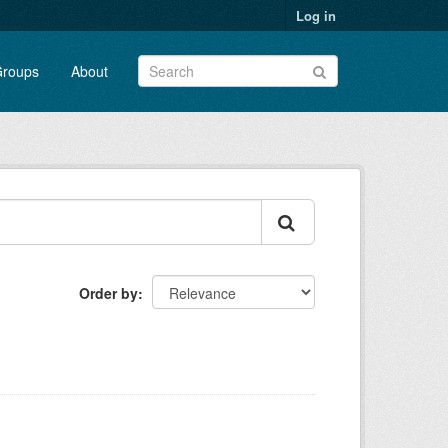
Log in
roups
About
Order by