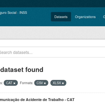
Datasets
Organizations
G
 dataset found
s:
CAT
Formats:
CSV
XLSX
municação de Acidente de Trabalho - CAT