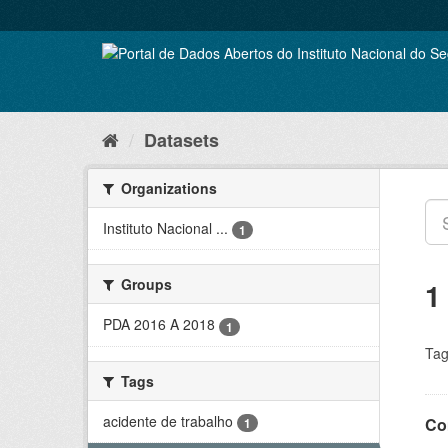
Skip
to
content
Datasets
Organizations
Instituto Nacional ...
1
Groups
1
PDA 2016 A 2018
1
Tag
Tags
acidente de trabalho
Co
1