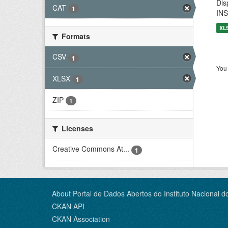
Dis
CAT
1
INS
XL
Formats
CSV
1
You 
XLSX
1
ZIP
1
Licenses
Creative Commons At...
1
About Portal de Dados Abertos do Instituto Nacional d
CKAN API
CKAN Association