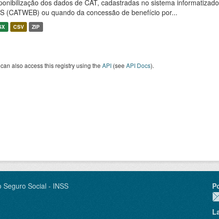
ponibilização dos dados de CAT, cadastradas no sistema informatiza
S (CATWEB) ou quando da concessão de benefício por...
SX
CSV
ZIP
can also access this registry using the
API
(see
API Docs
).
o Seguro Social - INSS
P
L