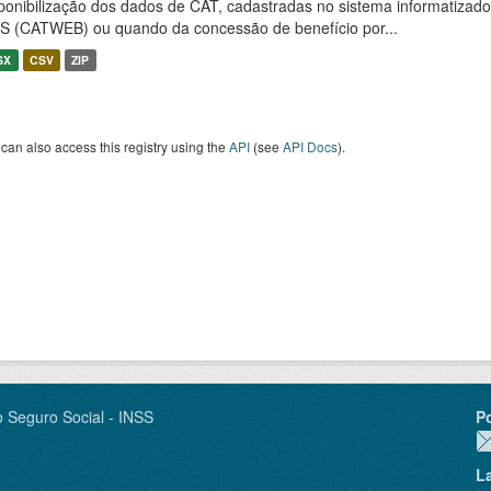
ponibilização dos dados de CAT, cadastradas no sistema informatiza
S (CATWEB) ou quando da concessão de benefício por...
SX
CSV
ZIP
can also access this registry using the
API
(see
API Docs
).
o Seguro Social - INSS
P
L