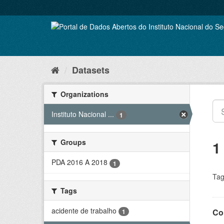
Skip
to
content
Datasets
Organizations
Instituto Nacional ...
1
Groups
1
PDA 2016 A 2018
1
Tag
Tags
acidente de trabalho
Co
1