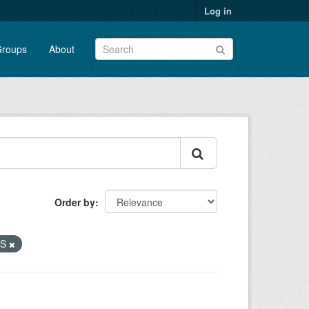
Log in
roups
About
Order by
NSS