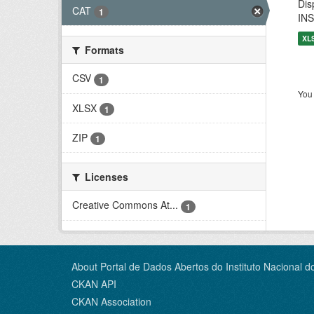
Dis
CAT
1
INS
XL
Formats
CSV
1
You 
XLSX
1
ZIP
1
Licenses
Creative Commons At...
1
About Portal de Dados Abertos do Instituto Nacional d
CKAN API
CKAN Association