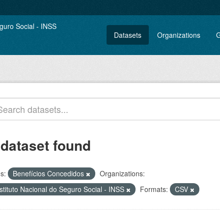
Datasets
Organizations
G
 dataset found
s:
Benefícios Concedidos
Organizations:
stituto Nacional do Seguro Social - INSS
Formats:
CSV