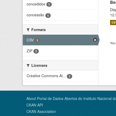
Be
concedidos
1
Dis
12.
concessão
1
CS
Formats
CSV
1
You 
ZIP
1
Licenses
Creative Commons At...
1
About Portal de Dados Abertos do Instituto Nacional d
CKAN API
CKAN Association