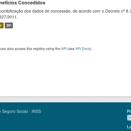
nefícios Concedidos
ponibilização dos dados de concessão, de acordo com o Decreto nº 8.
527/2011.
V
ZIP
can also access this registry using the
API
(see
API Docs
).
o Seguro Social - INSS
P
L