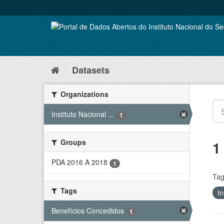
Skip
to
content
Datasets
Organizations
Instituto Nacional ...
1
Groups
1
PDA 2016 A 2018
1
Tag
Tags
In
Benefícios Concedidos
1