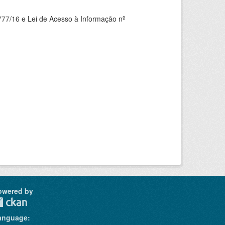
777/16 e Lei de Acesso à Informação nº
owered by
anguage