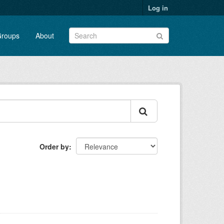
Log in
roups
About
Order by