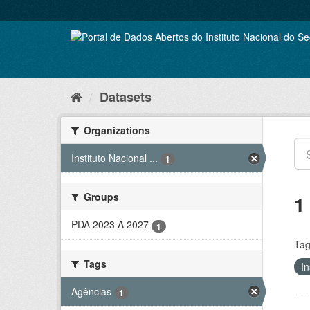
Skip
to
content
Datasets
Organizations
Instituto Nacional ...
1
Groups
1
PDA 2023 A 2027
1
Tag
Tags
In
Agências
1