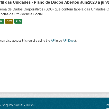
rfil das Unidades - Plano de Dados Abertos Jun/2023 a jun/
tema de Dados Corporativos (SDC) que contém tabela das Unidades O
ncias da Previdência Social
SX
CSV
XLS
can also access this registry using the
API
(see
API Docs
).
o Seguro Social - INSS
P