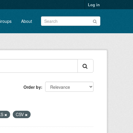
Log in
roups
About
Order by
LS
CSV