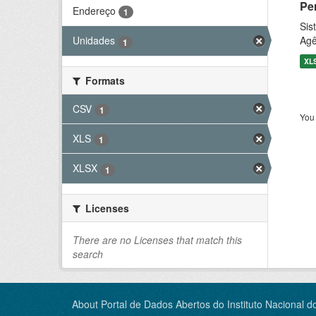
Pe
Endereço
1
Sis
Agê
Unidades
1
XL
Formats
CSV
1
You 
XLS
1
XLSX
1
Licenses
There are no Licenses that match this
search
About Portal de Dados Abertos do Instituto Nacional d