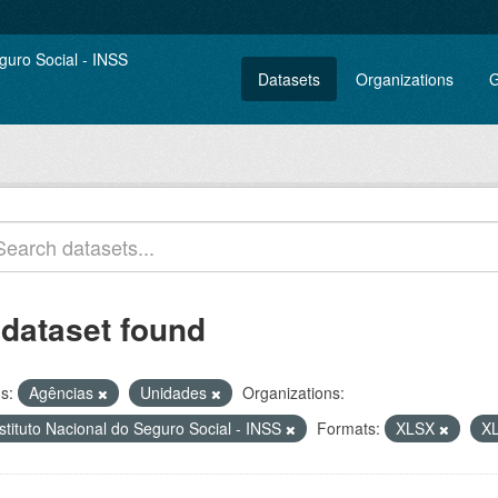
Datasets
Organizations
G
 dataset found
s:
Agências
Unidades
Organizations:
stituto Nacional do Seguro Social - INSS
Formats:
XLSX
X