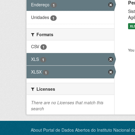
Pe
Endereço
1
Sis
Agê
Unidades
1
XL
Formats
CSV
1
You 
XLS
1
XLSX
1
Licenses
There are no Licenses that match this
search
About Portal de Dados Abertos do Instituto Nacional d