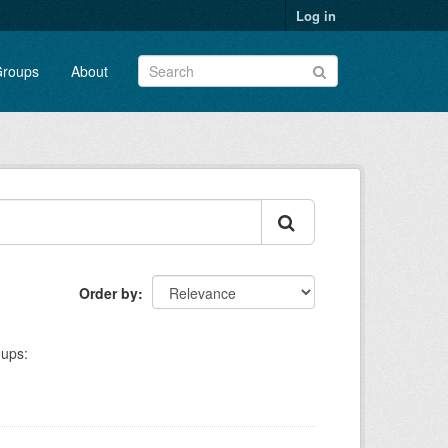
Log in
roups
About
Order by
ups: