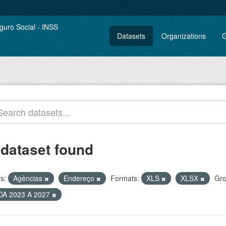
Datasets
Organizations
G
 dataset found
s:
Agências
Endereço
Formats:
XLS
XLSX
Gro
DA 2023 A 2027