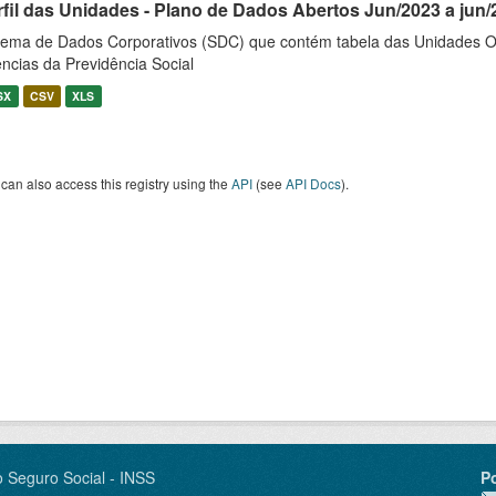
rfil das Unidades - Plano de Dados Abertos Jun/2023 a jun/
tema de Dados Corporativos (SDC) que contém tabela das Unidades O
ncias da Previdência Social
SX
CSV
XLS
can also access this registry using the
API
(see
API Docs
).
o Seguro Social - INSS
P