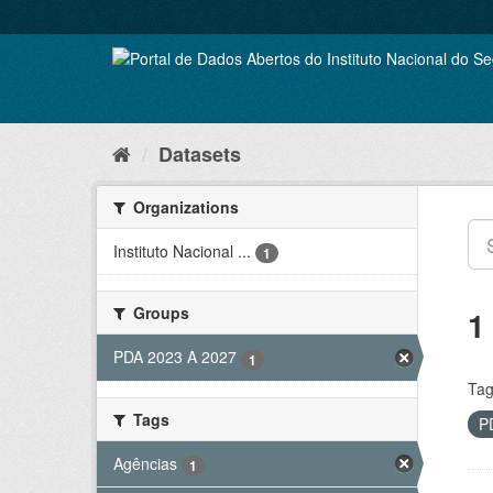
Skip
to
content
Datasets
Organizations
Instituto Nacional ...
1
Groups
1
PDA 2023 A 2027
1
Tag
Tags
P
Agências
1