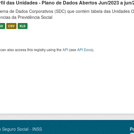
rfil das Unidades - Plano de Dados Abertos Jun/2023 a jun/
tema de Dados Corporativos (SDC) que contém tabela das Unidades O
ncias da Previdência Social
SX
CSV
XLS
can also access this registry using the
API
(see
API Docs
).
o Seguro Social - INSS
P