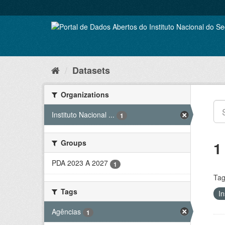
Skip
to
content
Datasets
Organizations
Instituto Nacional ...
1
Groups
1
PDA 2023 A 2027
1
Tag
Tags
In
Agências
1