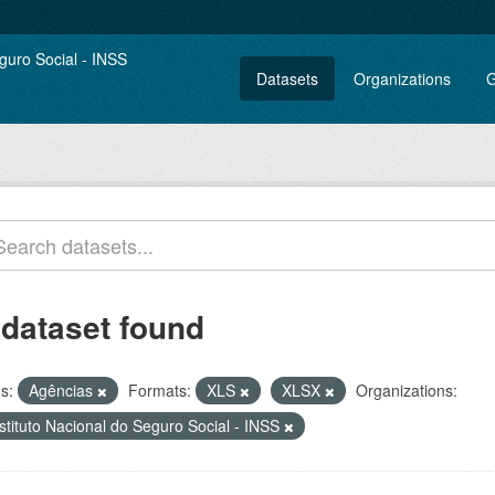
Datasets
Organizations
G
 dataset found
s:
Agências
Formats:
XLS
XLSX
Organizations:
stituto Nacional do Seguro Social - INSS