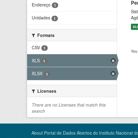
Pe
Endereço
1
Sis
Agê
Unidades
1
XL
Formats
CSV
1
You 
XLS
1
XLSX
1
Licenses
There are no Licenses that match this
search
About Portal de Dados Abertos do Instituto Nacional d