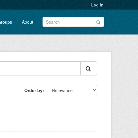
Log in
roups
About
Order by