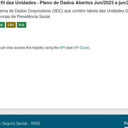
rfil das Unidades - Plano de Dados Abertos Jun/2023 a jun/
tema de Dados Corporativos (SDC) que contém tabela das Unidades O
ncias da Previdência Social
SX
CSV
XLS
can also access this registry using the
API
(see
API Docs
).
o Seguro Social - INSS
P