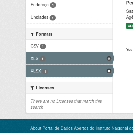
Pe
Endereço
1
Sis
Agê
Unidades
1
XL
Formats
CSV
1
You 
XLS
1
XLSX
1
Licenses
There are no Licenses that match this
search
About Portal de Dados Abertos do Instituto Nacional d