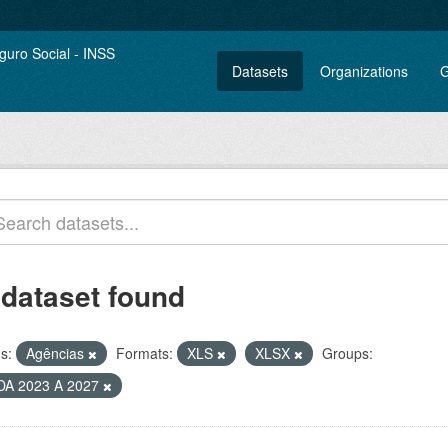
Datasets
Organizations
G
 dataset found
s:
Agências
Formats:
XLS
XLSX
Groups:
DA 2023 A 2027