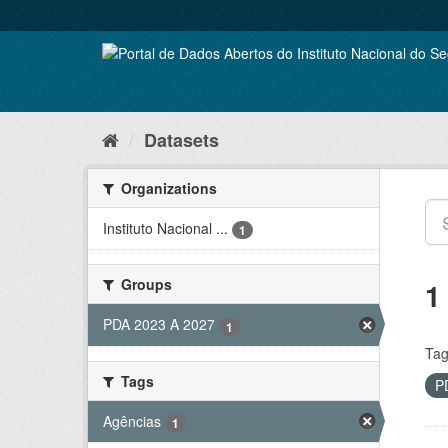
Skip
to
content
Datasets
Organizations
Instituto Nacional ...
1
Groups
1
PDA 2023 A 2027
1
Tag
Tags
P
Agências
1