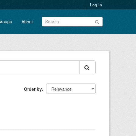
Log in
roups
About
Order by