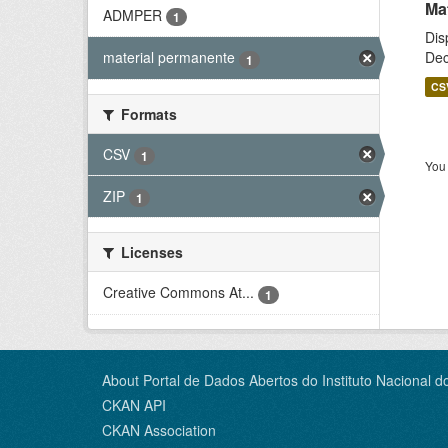
Ma
ADMPER
1
Dis
Dec
material permanente
1
CS
Formats
CSV
1
You 
ZIP
1
Licenses
Creative Commons At...
1
About Portal de Dados Abertos do Instituto Nacional d
CKAN API
CKAN Association