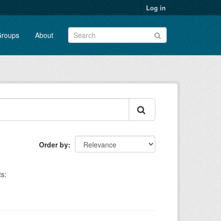
Log in
roups
About
Order by
s: