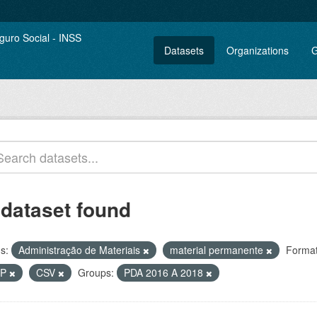
Datasets
Organizations
G
 dataset found
s:
Administração de Materiais
material permanente
Format
IP
CSV
Groups:
PDA 2016 A 2018