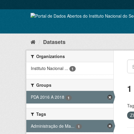
Skip
to
content
Datasets
Organizations
Instituto Nacional ...
1
Groups
1
PDA 2016 A 2018
1
Tag
Tags
Z
Administração de Ma...
1