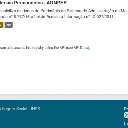
teriais Permanentes - ADMPER
ponibiliza os dados de Patrimônio do Sistema de Administração de M
reto nº 8.777/16 e Lei de Acesso à Informação nº 12.527/2011.
V
ZIP
can also access this registry using the
API
(see
API Docs
).
o Seguro Social - INSS
P
L