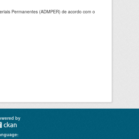
ateriais Permanentes (ADMPER) de acordo com o
owered by
anguage