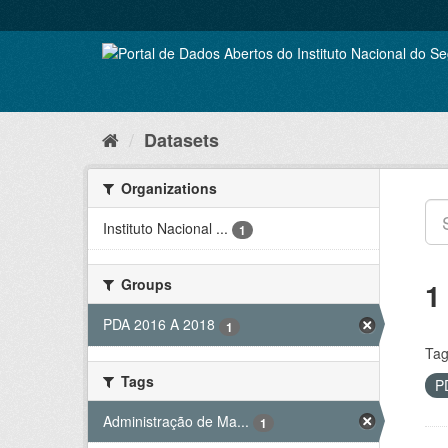
Skip
to
content
Datasets
Organizations
Instituto Nacional ...
1
Groups
1
PDA 2016 A 2018
1
Tag
Tags
P
Administração de Ma...
1