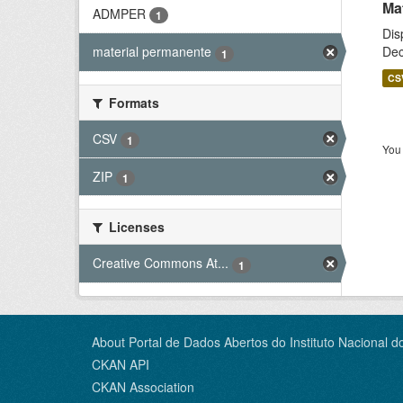
Ma
ADMPER
1
Dis
Dec
material permanente
1
CS
Formats
CSV
1
You 
ZIP
1
Licenses
Creative Commons At...
1
About Portal de Dados Abertos do Instituto Nacional d
CKAN API
CKAN Association