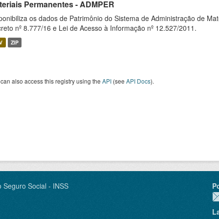
teriais Permanentes - ADMPER
ponibiliza os dados de Patrimônio do Sistema de Administração de M
reto nº 8.777/16 e Lei de Acesso à Informação nº 12.527/2011.
V
ZIP
can also access this registry using the
API
(see
API Docs
).
o Seguro Social - INSS
P
L