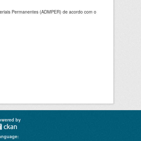
ateriais Permanentes (ADMPER) de acordo com o
owered by
anguage