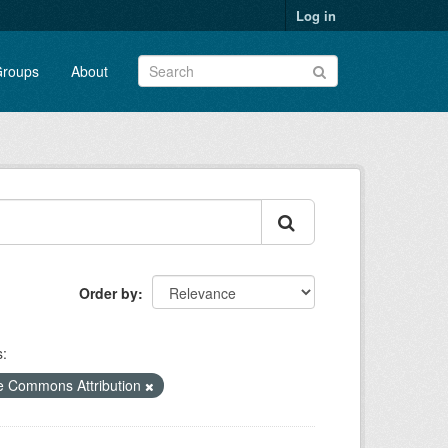
Log in
roups
About
Order by
:
e Commons Attribution