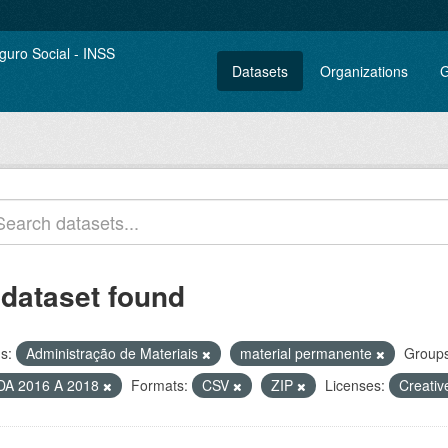
Datasets
Organizations
G
 dataset found
s:
Administração de Materiais
material permanente
Groups
DA 2016 A 2018
Formats:
CSV
ZIP
Licenses:
Creativ