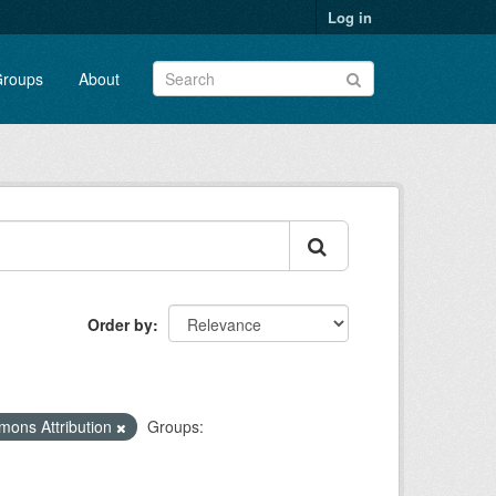
Log in
roups
About
Order by
mons Attribution
Groups: