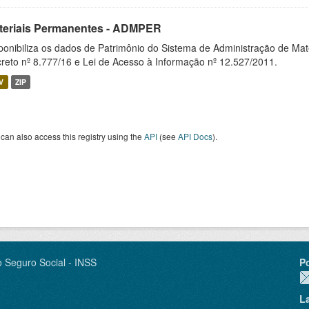
teriais Permanentes - ADMPER
ponibiliza os dados de Patrimônio do Sistema de Administração de M
reto nº 8.777/16 e Lei de Acesso à Informação nº 12.527/2011.
V
ZIP
can also access this registry using the
API
(see
API Docs
).
o Seguro Social - INSS
P
L