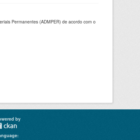
ateriais Permanentes (ADMPER) de acordo com o
owered by
anguage