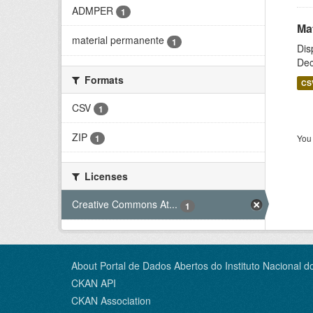
ADMPER
1
Ma
material permanente
1
Dis
Dec
Formats
CS
CSV
1
ZIP
You 
1
Licenses
Creative Commons At...
1
About Portal de Dados Abertos do Instituto Nacional d
CKAN API
CKAN Association