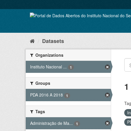
Skip
to
content
Datasets
Organizations
Instituto Nacional ...
1
Groups
1
PDA 2016 A 2018
1
Tag
Tags
In
P
Administração de Ma...
1