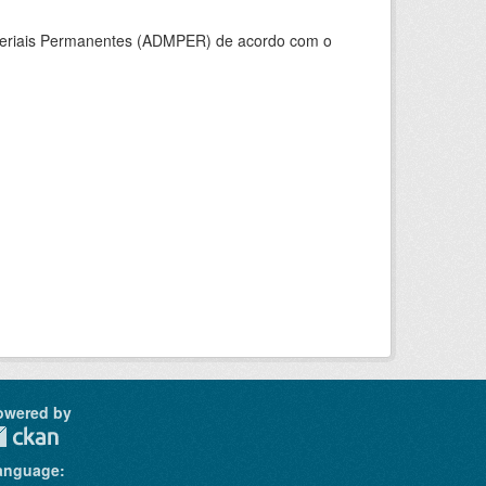
ateriais Permanentes (ADMPER) de acordo com o
owered by
anguage