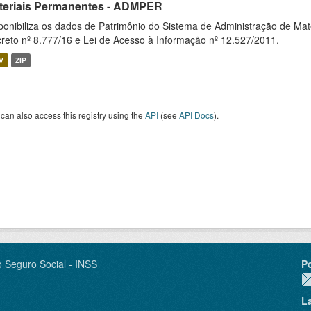
teriais Permanentes - ADMPER
ponibiliza os dados de Patrimônio do Sistema de Administração de M
reto nº 8.777/16 e Lei de Acesso à Informação nº 12.527/2011.
V
ZIP
can also access this registry using the
API
(see
API Docs
).
o Seguro Social - INSS
P
L