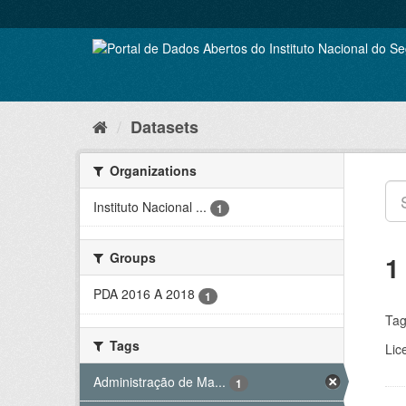
Skip
to
content
Datasets
Organizations
Instituto Nacional ...
1
Groups
1
PDA 2016 A 2018
1
Tag
Tags
Lic
Administração de Ma...
1