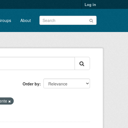
Log in
roups
About
Order by
nente