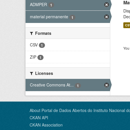
Ma
ADMPER
1
Dis
Dec
material permanente
1
CS
Formats
CSV
1
You 
ZIP
1
Licenses
Creative Commons At...
1
About Portal de Dados Abertos do Instituto Nacional d
CKAN API
CKAN Association