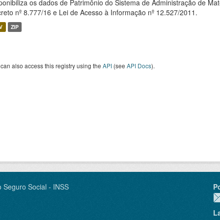
ponibiliza os dados de Patrimônio do Sistema de Administração de M
reto nº 8.777/16 e Lei de Acesso à Informação nº 12.527/2011.
V
ZIP
can also access this registry using the
API
(see
API Docs
).
o Seguro Social - INSS
P
L