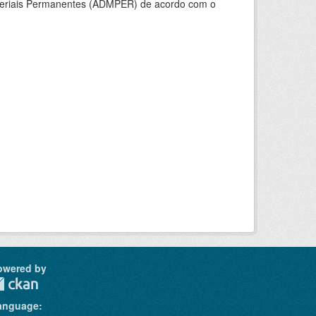
ateriais Permanentes (ADMPER) de acordo com o
owered by
anguage