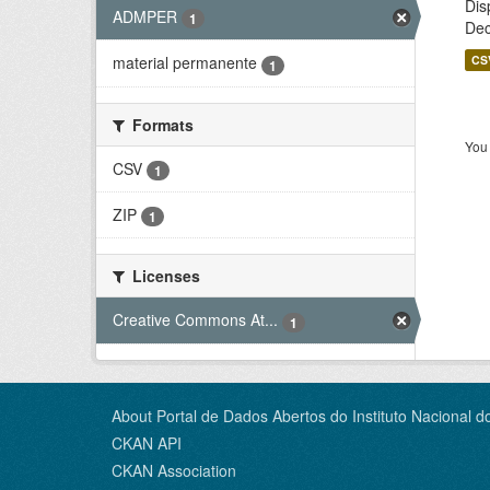
Dis
ADMPER
1
Dec
CS
material permanente
1
Formats
You 
CSV
1
ZIP
1
Licenses
Creative Commons At...
1
About Portal de Dados Abertos do Instituto Nacional d
CKAN API
CKAN Association