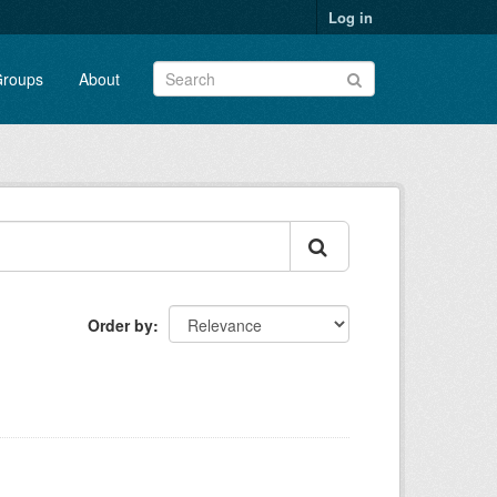
Log in
roups
About
Order by