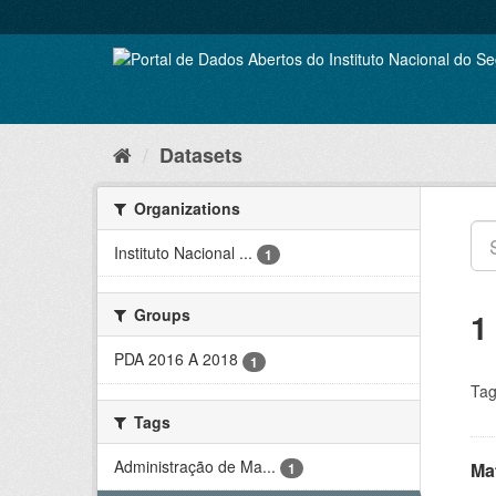
Skip
to
content
Datasets
Organizations
Instituto Nacional ...
1
Groups
1
PDA 2016 A 2018
1
Tag
Tags
Administração de Ma...
Ma
1