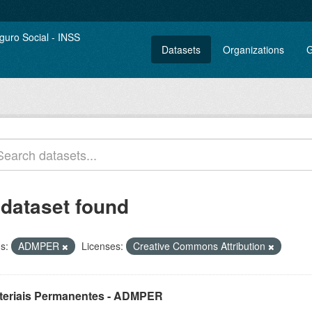
Datasets
Organizations
G
 dataset found
s:
ADMPER
Licenses:
Creative Commons Attribution
teriais Permanentes - ADMPER