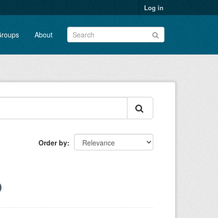
Log in
roups
About
Order by