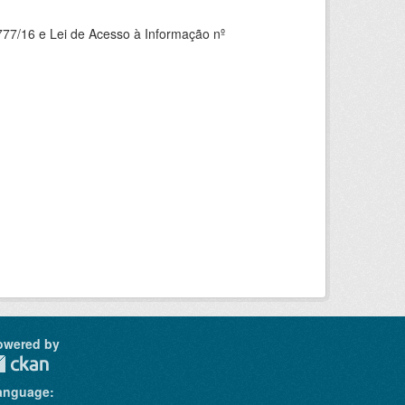
777/16 e Lei de Acesso à Informação nº
owered by
anguage