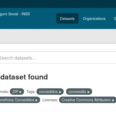
Datasets
Organizations
G
 dataset found
mats:
ZIP
Tags:
concedidos
concessão
enefícios Concedidos
Licenses:
Creative Commons Attribution