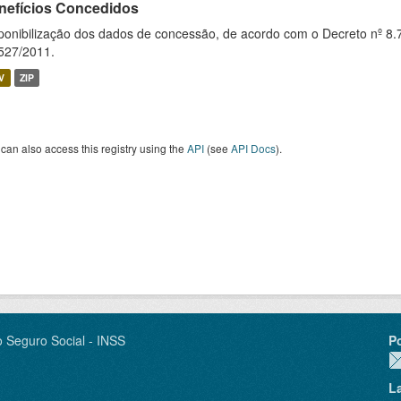
nefícios Concedidos
ponibilização dos dados de concessão, de acordo com o Decreto nº 8.
527/2011.
V
ZIP
can also access this registry using the
API
(see
API Docs
).
o Seguro Social - INSS
P
L