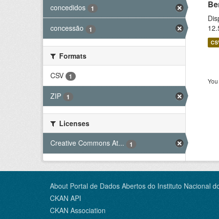
Be
concedidos
1
Dis
12.
concessão
1
CS
Formats
CSV
1
You 
ZIP
1
Licenses
Creative Commons At...
1
About Portal de Dados Abertos do Instituto Nacional d
CKAN API
CKAN Association