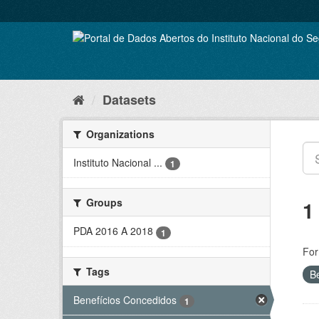
Skip
to
content
Datasets
Organizations
Instituto Nacional ...
1
Groups
1
PDA 2016 A 2018
1
For
Tags
B
Benefícios Concedidos
1