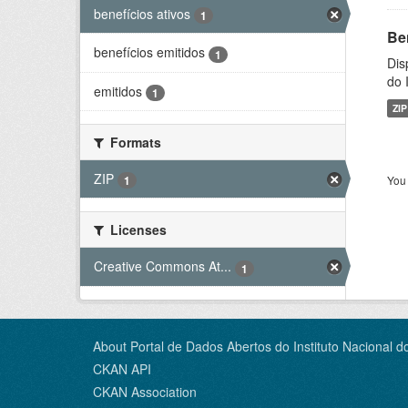
benefícios ativos
1
Be
benefícios emitidos
1
Dis
do 
emitidos
1
ZIP
Formats
ZIP
You 
1
Licenses
Creative Commons At...
1
About Portal de Dados Abertos do Instituto Nacional d
CKAN API
CKAN Association