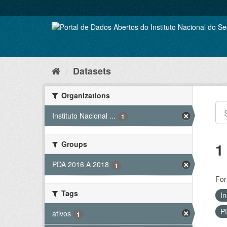
Skip
to
content
Datasets
Organizations
Instituto Nacional ...
1
Groups
1
PDA 2016 A 2018
1
For
Tags
In
P
ativos
1