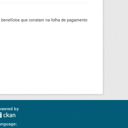
s benefícios que constam na folha de pagamento
owered by
anguage