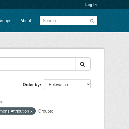
Log in
roups
About
Order by
s:
mons Attribution
Groups: