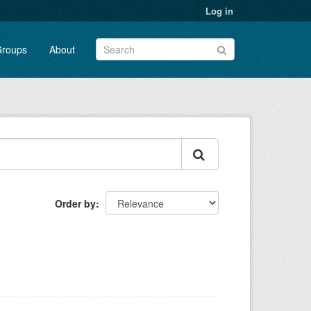
Log in
roups
About
Order by