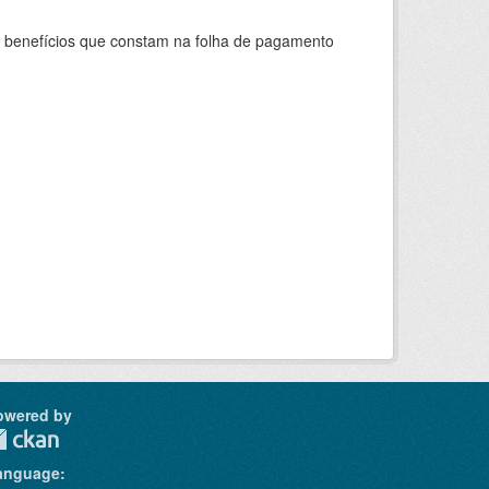
s benefícios que constam na folha de pagamento
owered by
anguage