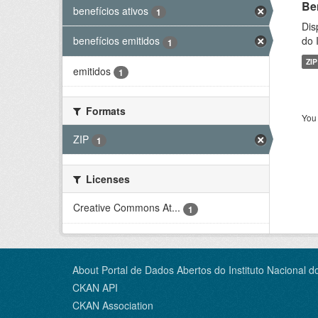
Be
benefícios ativos
1
Dis
do 
benefícios emitidos
1
ZIP
emitidos
1
Formats
You 
ZIP
1
Licenses
Creative Commons At...
1
About Portal de Dados Abertos do Instituto Nacional d
CKAN API
CKAN Association