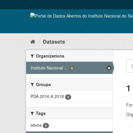
Skip
to
content
Datasets
Organizations
Instituto Nacional ...
1
Groups
1
PDA 2016 A 2018
1
For
Tags
Org
ativos
1