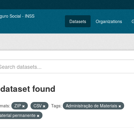
Datasets
Organizations
G
 dataset found
mats:
ZIP
CSV
Tags:
Administração de Materiais
aterial permanente