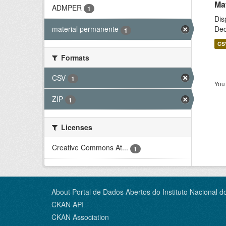
Ma
ADMPER
1
Dis
Dec
material permanente
1
CS
Formats
CSV
1
You 
ZIP
1
Licenses
Creative Commons At...
1
About Portal de Dados Abertos do Instituto Nacional d
CKAN API
CKAN Association