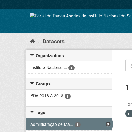
Skip
to
content
Datasets
Organizations
Instituto Nacional ...
1
Groups
1
PDA 2016 A 2018
1
For
Tags
m
Administração de Ma...
1