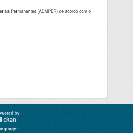
ateriais Permanentes (ADMPER) de acordo com o
owered by
anguage