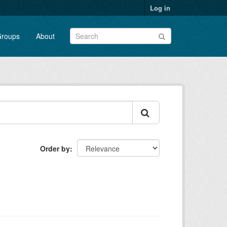
Log in
roups
About
Order by