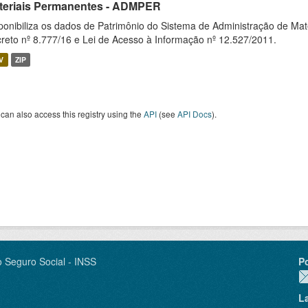
teriais Permanentes - ADMPER
ponibiliza os dados de Patrimônio do Sistema de Administração de M
reto nº 8.777/16 e Lei de Acesso à Informação nº 12.527/2011.
V
ZIP
can also access this registry using the
API
(see
API Docs
).
o Seguro Social - INSS
P
L