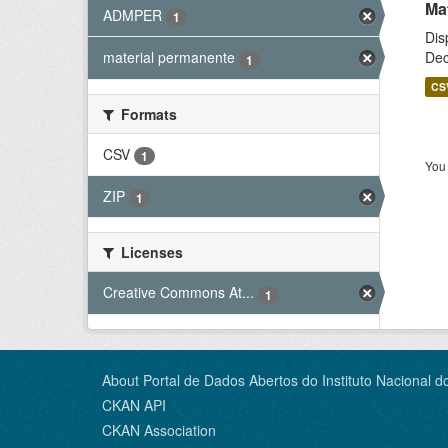
Ma
ADMPER
1
Dis
Dec
material permanente
1
CS
Formats
CSV
1
You 
ZIP
1
Licenses
Creative Commons At...
1
About Portal de Dados Abertos do Instituto Nacional d
CKAN API
CKAN Association