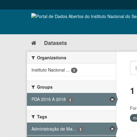
Skip
to
content
Datasets
Organizations
Instituto Nacional ...
1
Groups
1
PDA 2016 A 2018
1
For
Tags
m
Administração de Ma...
1