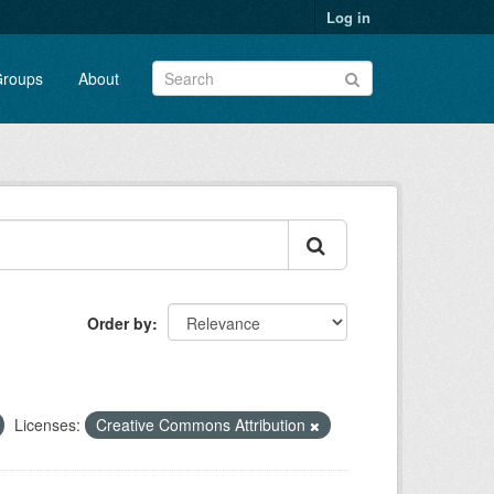
Log in
roups
About
Order by
Licenses:
Creative Commons Attribution