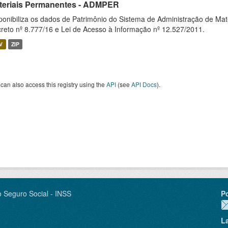
teriais Permanentes - ADMPER
ponibiliza os dados de Patrimônio do Sistema de Administração de M
reto nº 8.777/16 e Lei de Acesso à Informação nº 12.527/2011.
V
ZIP
can also access this registry using the
API
(see
API Docs
).
o Seguro Social - INSS
P
L