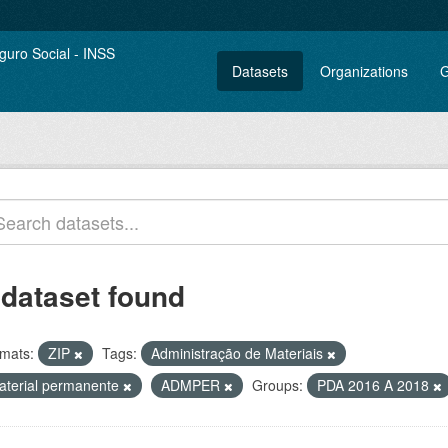
Datasets
Organizations
G
 dataset found
mats:
ZIP
Tags:
Administração de Materiais
aterial permanente
ADMPER
Groups:
PDA 2016 A 2018