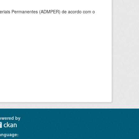
ateriais Permanentes (ADMPER) de acordo com o
owered by
anguage