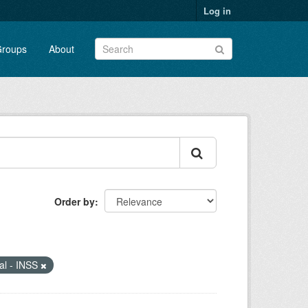
Log in
roups
About
Order by
ial - INSS