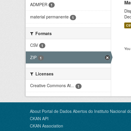
Ma
ADMPER
1
Dis
Dec
material permanente
1
CS
Formats
CSV
1
You 
ZIP
1
Licenses
Creative Commons At...
1
About Portal de Dados Abertos do Instituto Nacional d
CKAN API
CKAN Association