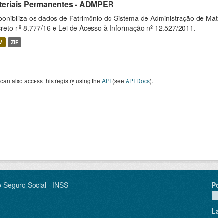
teriais Permanentes - ADMPER
ponibiliza os dados de Patrimônio do Sistema de Administração de M
reto nº 8.777/16 e Lei de Acesso à Informação nº 12.527/2011.
V
ZIP
can also access this registry using the
API
(see
API Docs
).
o Seguro Social - INSS
P
L