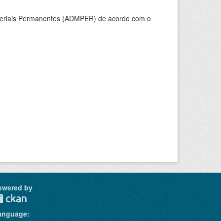
ateriais Permanentes (ADMPER) de acordo com o
owered by
anguage