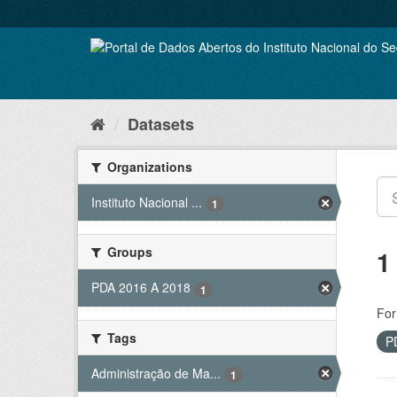
Skip
to
content
Datasets
Organizations
Instituto Nacional ...
1
Groups
1
PDA 2016 A 2018
1
For
Tags
P
Administração de Ma...
1