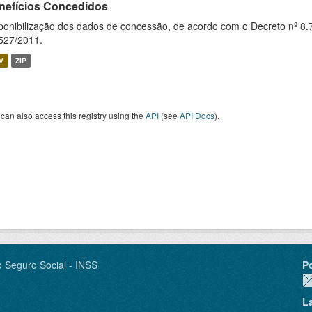
nefícios Concedidos
ponibilização dos dados de concessão, de acordo com o Decreto nº 8.
527/2011.
V
ZIP
can also access this registry using the
API
(see
API Docs
).
o Seguro Social - INSS
P
L