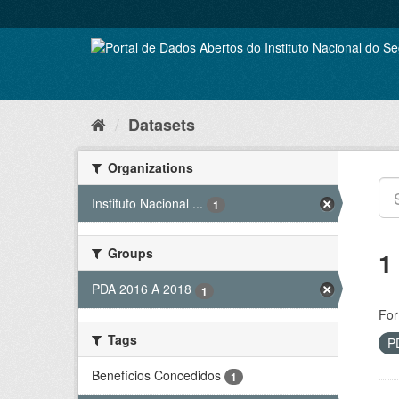
Skip
to
content
Datasets
Organizations
Instituto Nacional ...
1
Groups
1
PDA 2016 A 2018
1
For
Tags
P
Benefícios Concedidos
1