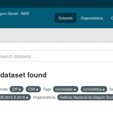
Datasets
Organizations
G
 dataset found
mats:
ZIP
CSV
Tags:
concessão
concedidos
G
DA 2016 A 2018
Organizations:
Instituto Nacional do Seguro Soc