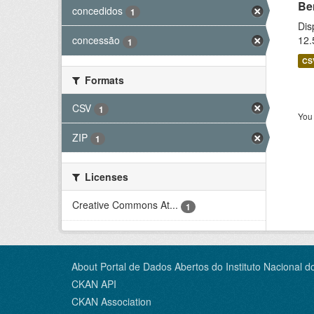
Be
concedidos
1
Dis
12.
concessão
1
CS
Formats
CSV
1
You 
ZIP
1
Licenses
Creative Commons At...
1
About Portal de Dados Abertos do Instituto Nacional d
CKAN API
CKAN Association