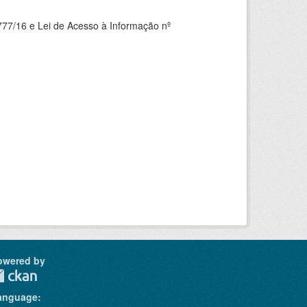
777/16 e Lei de Acesso à Informação nº
owered by
anguage