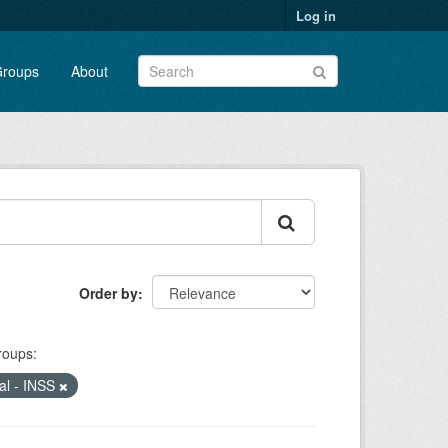
Log in
roups
About
Order by
roups:
ial - INSS