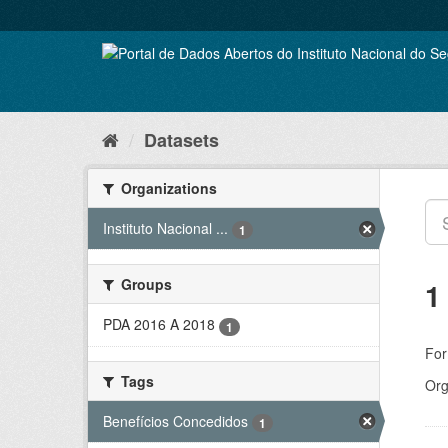
Skip
to
content
Datasets
Organizations
Instituto Nacional ...
1
Groups
1
PDA 2016 A 2018
1
For
Tags
Org
Benefícios Concedidos
1