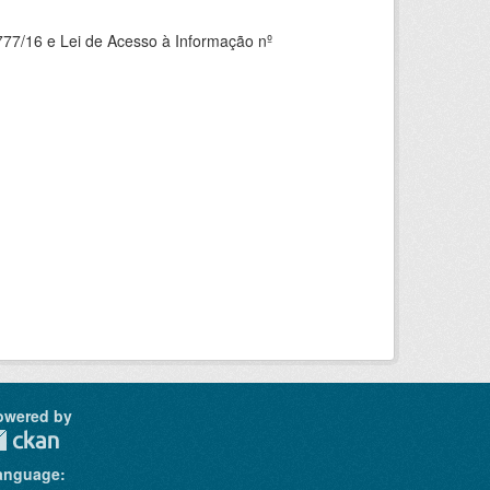
777/16 e Lei de Acesso à Informação nº
owered by
anguage