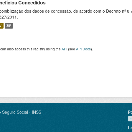
nefícios Concedidos
ponibilização dos dados de concessão, de acordo com o Decreto nº 8.
527/2011.
V
ZIP
can also access this registry using the
API
(see
API Docs
).
o Seguro Social - INSS
P
L