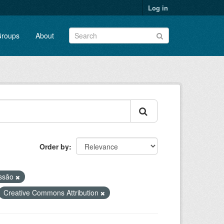
Log in
roups
About
Order by
ssão
Creative Commons Attribution