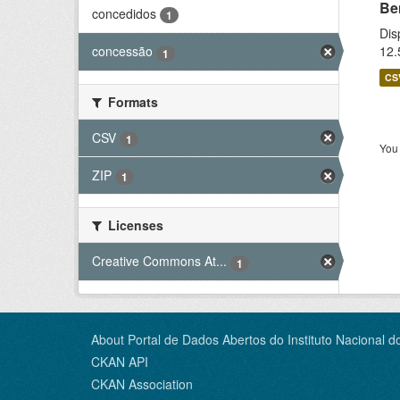
Be
concedidos
1
Dis
12.
concessão
1
CS
Formats
CSV
1
You 
ZIP
1
Licenses
Creative Commons At...
1
About Portal de Dados Abertos do Instituto Nacional d
CKAN API
CKAN Association