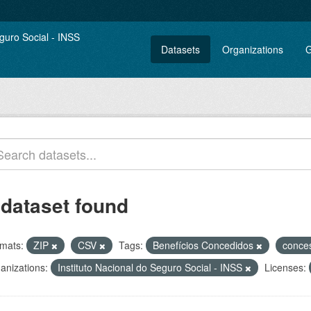
Datasets
Organizations
G
 dataset found
mats:
ZIP
CSV
Tags:
Benefícios Concedidos
conce
anizations:
Instituto Nacional do Seguro Social - INSS
Licenses: