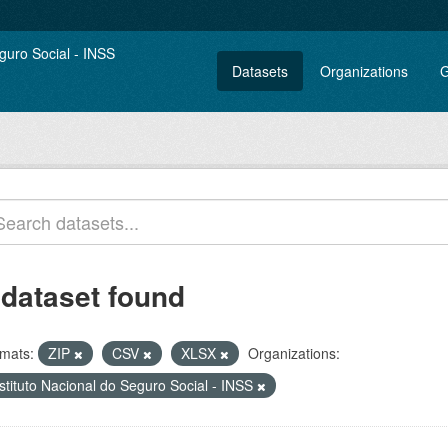
Datasets
Organizations
G
 dataset found
mats:
ZIP
CSV
XLSX
Organizations:
stituto Nacional do Seguro Social - INSS