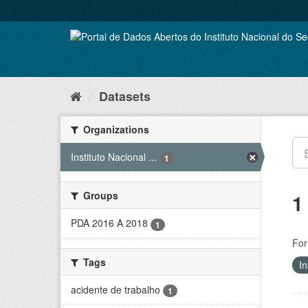
Skip
to
content
Datasets
Organizations
Instituto Nacional ...
1
Groups
1
PDA 2016 A 2018
1
For
Tags
In
acidente de trabalho
1