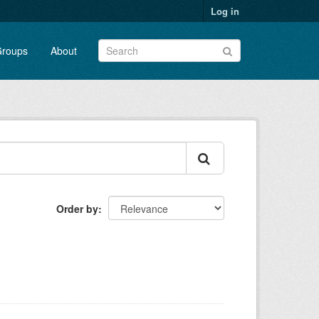
Log in
roups
About
Order by