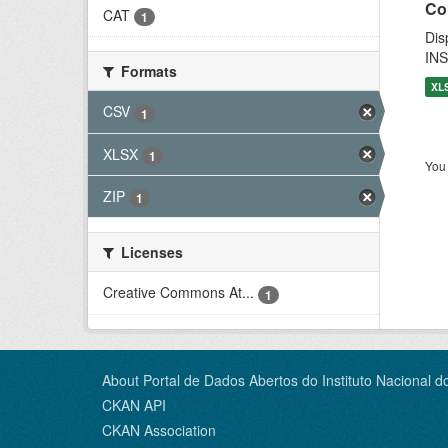
Co
CAT
1
Dis
INS
Formats
XL
CSV
1
XLSX
1
You 
ZIP
1
Licenses
Creative Commons At...
1
About Portal de Dados Abertos do Instituto Nacional d
CKAN API
CKAN Association