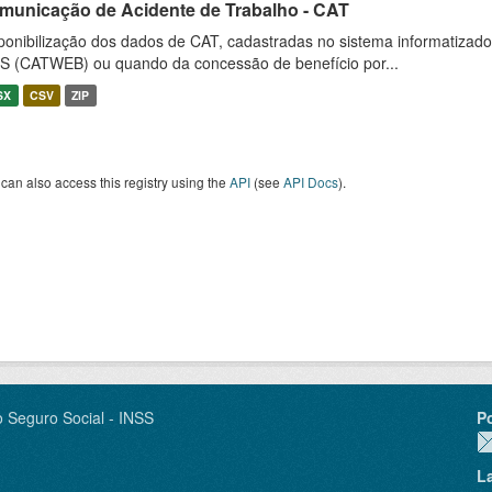
municação de Acidente de Trabalho - CAT
ponibilização dos dados de CAT, cadastradas no sistema informatiza
S (CATWEB) ou quando da concessão de benefício por...
SX
CSV
ZIP
can also access this registry using the
API
(see
API Docs
).
o Seguro Social - INSS
P
L