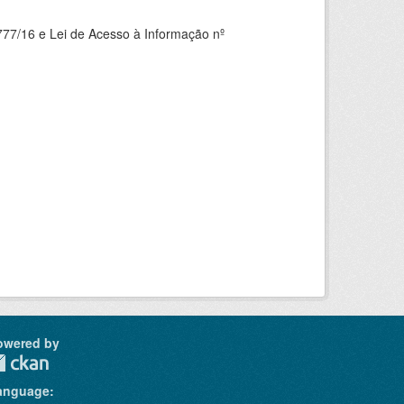
777/16 e Lei de Acesso à Informação nº
owered by
anguage