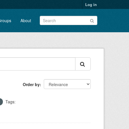
Log in
roups
About
Order by
Tags: