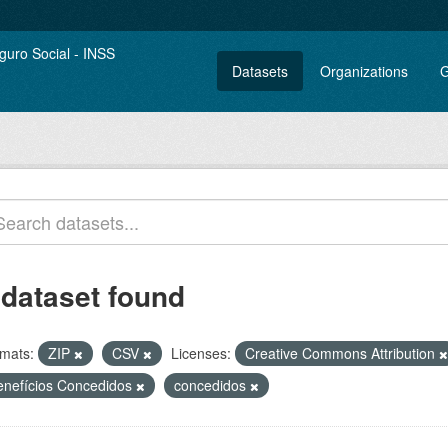
Datasets
Organizations
G
 dataset found
mats:
ZIP
CSV
Licenses:
Creative Commons Attribution
enefícios Concedidos
concedidos