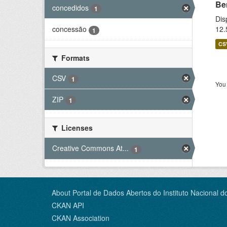
Be
concedidos
1
Dis
12.
concessão
1
CS
Formats
CSV
1
You 
ZIP
1
Licenses
Creative Commons At...
1
About Portal de Dados Abertos do Instituto Nacional d
CKAN API
CKAN Association