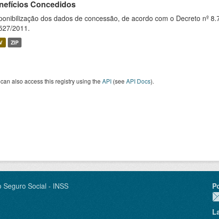
nefícios Concedidos
ponibilização dos dados de concessão, de acordo com o Decreto nº 8.
527/2011.
V
ZIP
can also access this registry using the
API
(see
API Docs
).
o Seguro Social - INSS
P
L