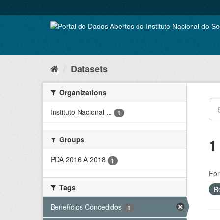
Skip
to
content
Datasets
Organizations
Instituto Nacional ...
1
Groups
1
PDA 2016 A 2018
1
For
Tags
B
Benefícios Concedidos
1