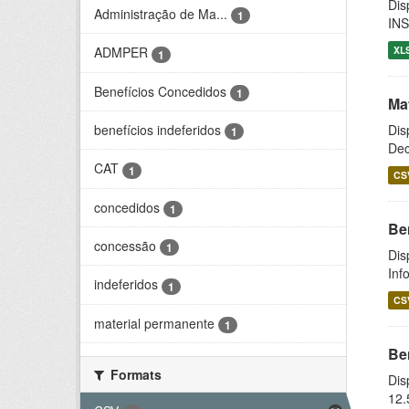
Dis
Administração de Ma...
1
INS
XL
ADMPER
1
Benefícios Concedidos
1
Ma
benefícios indeferidos
Dis
1
Dec
CAT
1
CS
concedidos
1
Be
concessão
1
Dis
Inf
indeferidos
1
CS
material permanente
1
Be
Formats
Dis
12.