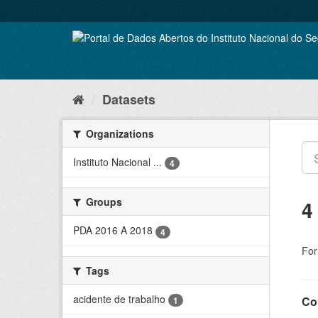
Skip
to
content
Datasets
Organizations
Instituto Nacional ...
4
Groups
4
PDA 2016 A 2018
4
For
Tags
acidente de trabalho
Co
1