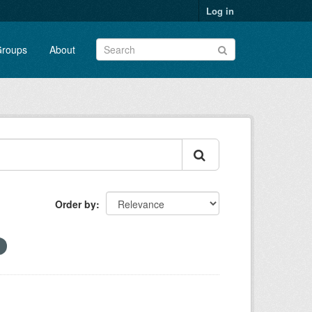
Log in
roups
About
Order by