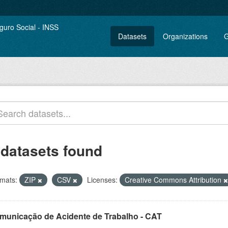
Datasets
Organizations
G
 datasets found
mats:
ZIP
CSV
Licenses:
Creative Commons Attribution
municação de Acidente de Trabalho - CAT