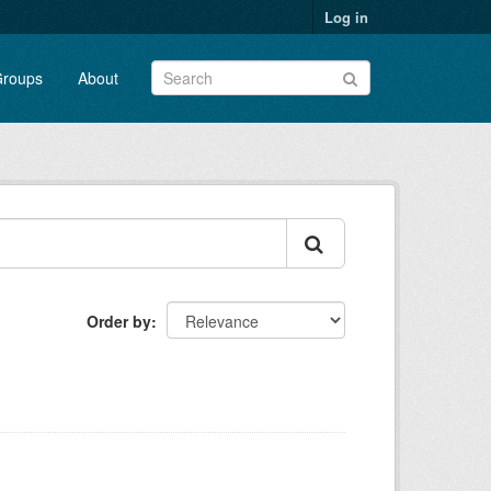
Log in
roups
About
Order by