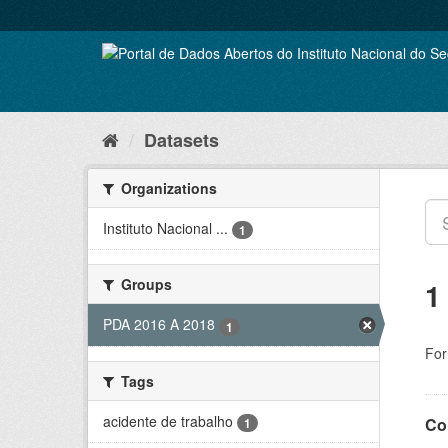
Skip
to
content
Datasets
Organizations
Instituto Nacional ...
1
Groups
1
PDA 2016 A 2018
1
For
Tags
acidente de trabalho
Co
1