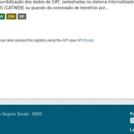
ponibilização dos dados de CAT, cadastradas no sistema informatiza
S (CATWEB) ou quando da concessão de benefício por...
SX
CSV
ZIP
can also access this registry using the
API
(see
API Docs
).
o Seguro Social - INSS
P
L