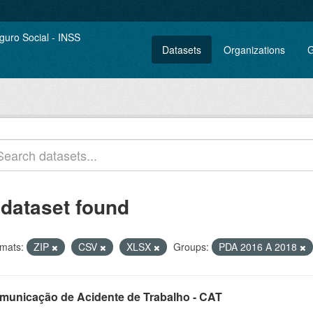
Datasets
Organizations
G
 dataset found
mats:
ZIP
CSV
XLSX
Groups:
PDA 2016 A 2018
municação de Acidente de Trabalho - CAT