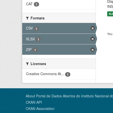
Dis
CAT
1
INS
XL
Formats
CSV
1
You 
XLSX
1
ZIP
1
Licenses
Creative Commons At...
1
About Portal de Dados Abertos do Instituto Nacional d
CKAN API
CKAN Association