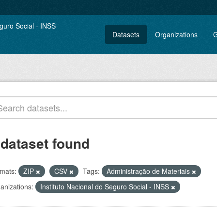
Datasets
Organizations
G
 dataset found
mats:
ZIP
CSV
Tags:
Administração de Materiais
anizations:
Instituto Nacional do Seguro Social - INSS