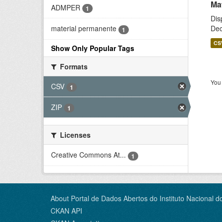
Ma
ADMPER
1
Dis
Dec
material permanente
1
CS
Show Only Popular Tags
Formats
You 
CSV
1
ZIP
1
Licenses
Creative Commons At...
1
About Portal de Dados Abertos do Instituto Nacional d
CKAN API