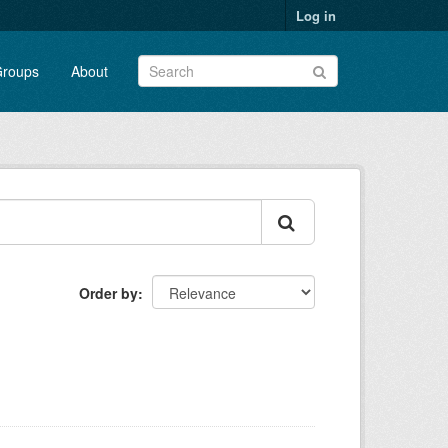
Log in
roups
About
Order by