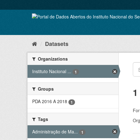
Skip
to
content
Datasets
Organizations
Instituto Nacional ...
1
Groups
1
PDA 2016 A 2018
1
For
Tags
Org
Administração de Ma...
1