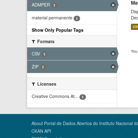
Ma
ADMPER
1
Dis
Dec
material permanente
1
CS
Show Only Popular Tags
Formats
You 
CSV
1
ZIP
1
Licenses
Creative Commons At...
1
About Portal de Dados Abertos do Instituto Nacional d
CKAN API