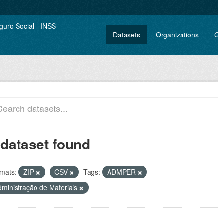
Datasets
Organizations
G
 dataset found
mats:
ZIP
CSV
Tags:
ADMPER
dministração de Materiais