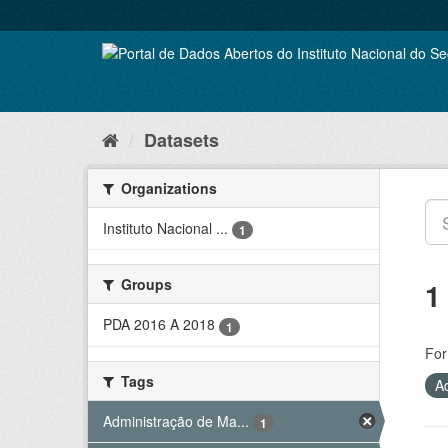
Skip
to
content
Datasets
Organizations
Instituto Nacional ...
1
Groups
1
PDA 2016 A 2018
1
For
Tags
A
Administração de Ma...
1