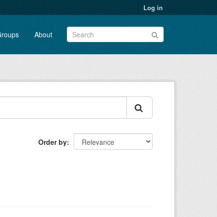
Log in
roups
About
Order by