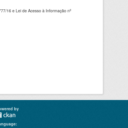
777/16 e Lei de Acesso à Informação nº
owered by
anguage