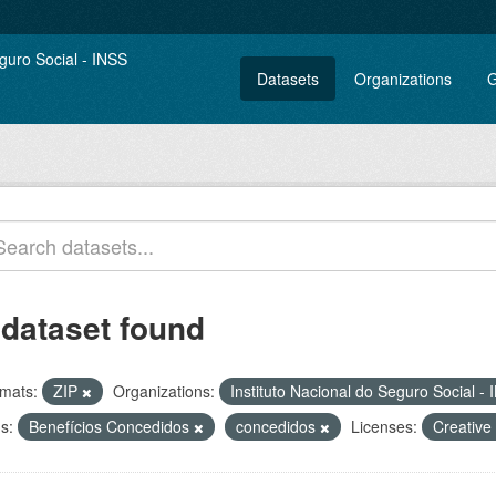
Datasets
Organizations
G
 dataset found
mats:
ZIP
Organizations:
Instituto Nacional do Seguro Social -
s:
Benefícios Concedidos
concedidos
Licenses:
Creative