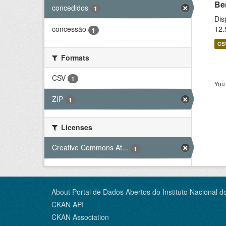
Be
concedidos
1
Dis
12.
concessão
1
CS
Formats
CSV
1
You 
ZIP
1
Licenses
Creative Commons At...
1
About Portal de Dados Abertos do Instituto Nacional d
CKAN API
CKAN Association