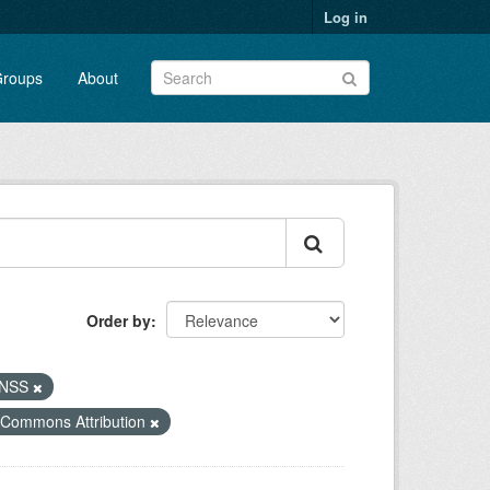
Log in
roups
About
Order by
 INSS
 Commons Attribution