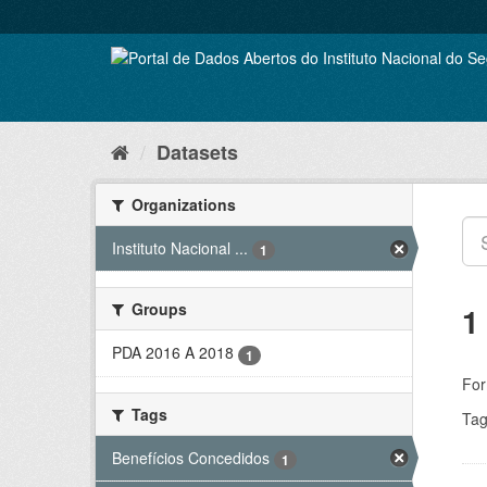
Skip
to
content
Datasets
Organizations
Instituto Nacional ...
1
Groups
1
PDA 2016 A 2018
1
For
Tags
Tag
Benefícios Concedidos
1