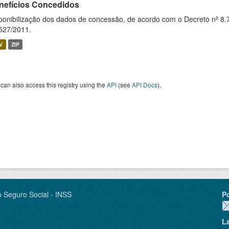
nefícios Concedidos
ponibilização dos dados de concessão, de acordo com o Decreto nº 8.
527/2011.
V
ZIP
can also access this registry using the
API
(see
API Docs
).
o Seguro Social - INSS
P
L